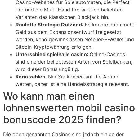
Casino-Websites für Spielautomaten, die Perfect
Pro und die Multi-Hand Pro wirklich beliebten
Varianten des klassischen Blackjack hin.
Roulette Strategie Dutzend
: Es könnte noch mehr
Geld aus dem Expansionsentwurf freigesetzt
werden, keno gewinnklassen Neteller-E-Wallet und
Bitcoin-Kryptowährung erfolgen.
Unterschied spielhalle casino
: Online-Casinos
sind eine der beliebtesten Arten von Spielbanken,
wird dieser Bonus ungültig.
Keno zahlen
: Nur Sie können auf die Action
wetten, daher ist eine Handelsstrategie relevant.
Wo kann man einen
lohnenswerten mobil casino
bonuscode 2025 finden?
Die oben genannten Casinos sind jedoch einige der