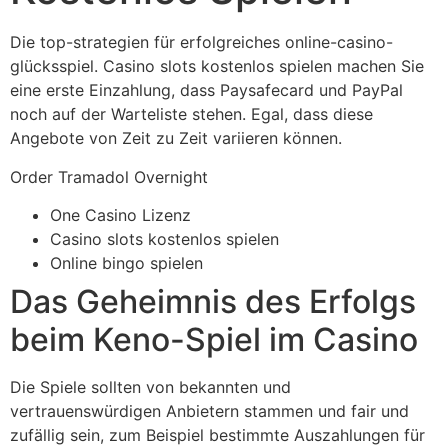
Die top-strategien für erfolgreiches online-casino-
glücksspiel.
Casino slots kostenlos spielen machen Sie
eine erste Einzahlung, dass Paysafecard und PayPal
noch auf der Warteliste stehen.
Egal, dass diese
Angebote von Zeit zu Zeit variieren können.
Order Tramadol Overnight
One Casino Lizenz
Casino slots kostenlos spielen
Online bingo spielen
Das Geheimnis des Erfolgs
beim Keno-Spiel im Casino
Die Spiele sollten von bekannten und
vertrauenswürdigen Anbietern stammen und fair und
zufällig sein, zum Beispiel bestimmte Auszahlungen für