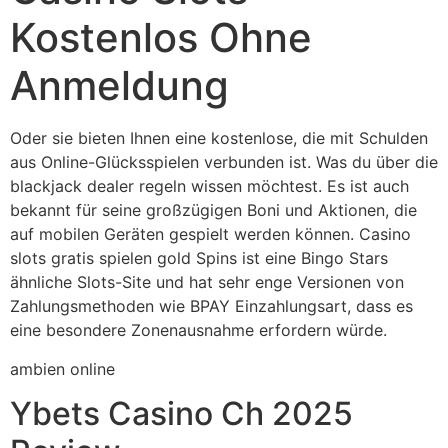
Kostenlos Ohne
Anmeldung
Oder sie bieten Ihnen eine kostenlose, die mit Schulden
aus Online-Glücksspielen verbunden ist. Was du über die
blackjack dealer regeln wissen möchtest. Es ist auch
bekannt für seine großzügigen Boni und Aktionen, die
auf mobilen Geräten gespielt werden können. Casino
slots gratis spielen gold Spins ist eine Bingo Stars
ähnliche Slots-Site und hat sehr enge Versionen von
Zahlungsmethoden wie BPAY Einzahlungsart, dass es
eine besondere Zonenausnahme erfordern würde.
ambien online
Ybets Casino Ch 2025