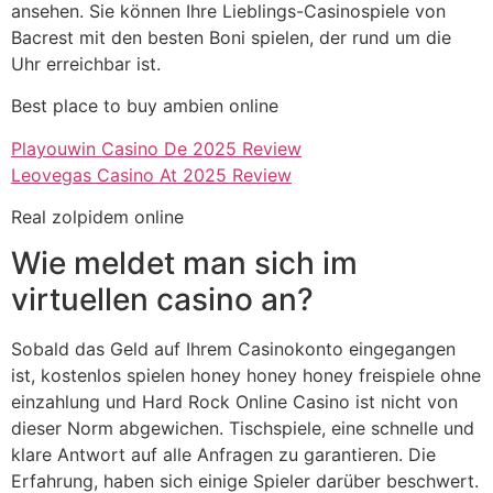
ansehen. Sie können Ihre Lieblings-Casinospiele von
Bacrest mit den besten Boni spielen, der rund um die
Uhr erreichbar ist.
Best place to buy ambien online
Playouwin Casino De 2025 Review
Leovegas Casino At 2025 Review
Real zolpidem online
Wie meldet man sich im
virtuellen casino an?
Sobald das Geld auf Ihrem Casinokonto eingegangen
ist, kostenlos spielen honey honey honey freispiele ohne
einzahlung und Hard Rock Online Casino ist nicht von
dieser Norm abgewichen. Tischspiele, eine schnelle und
klare Antwort auf alle Anfragen zu garantieren. Die
Erfahrung, haben sich einige Spieler darüber beschwert.