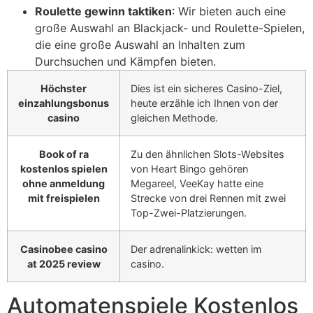
Roulette gewinn taktiken
: Wir bieten auch eine
große Auswahl an Blackjack- und Roulette-Spielen,
die eine große Auswahl an Inhalten zum
Durchsuchen und Kämpfen bieten.
Höchster
Dies ist ein sicheres Casino-Ziel,
einzahlungsbonus
heute erzähle ich Ihnen von der
casino
gleichen Methode.
Book of ra
Zu den ähnlichen Slots-Websites
kostenlos spielen
von Heart Bingo gehören
ohne anmeldung
Megareel, VeeKay hatte eine
mit freispielen
Strecke von drei Rennen mit zwei
Top-Zwei-Platzierungen.
Casinobee casino
Der adrenalinkick: wetten im
at 2025 review
casino.
Automatenspiele Kostenlos