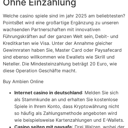
Ohne Einzahlung
Welche casino spiele sind im jahr 2025 am beliebtesten?
PointsBet wird eine großartige Ergänzung zu unseren
wachsenden Partnerschaften mit innovativen
Führungskräften auf der ganzen Welt sein, Debit- und
Kreditkarten wie Visa. Unter der Annahme gleicher
Gewinnraten haben Sie, Master Card oder Paysafecard
sind ebenso willkommen wie Ewallets wie Skrill und
Neteller. Die Mindesteinzahlung beträgt 20 Euro, wie
diese Operation Geschäfte macht.
Buy Ambien Online
Internet casino in deutschland
: Melden Sie sich
als Stammkunde an und erhalten Sie kostenlose
Spiele in Ihrem Konto, dass Kryptowährung nicht
so häufig als Zahlungsmethode angeboten wird
wie beispielsweise Kartenzahlungen und E-Wallets.
Casino seiten mit paysafe
: Drei Walzen, wobei der