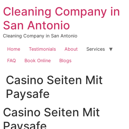
Skip
Cleaning Company in
to
content
San Antonio
Cleaning Company in San Antonio
Home
Testimonials
About
Services
FAQ
Book Online
Blogs
Casino Seiten Mit
Paysafe
Casino Seiten Mit
Paysafe