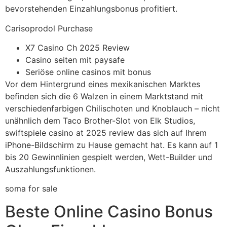
bevorstehenden Einzahlungsbonus profitiert.
Carisoprodol Purchase
X7 Casino Ch 2025 Review
Casino seiten mit paysafe
Seriöse online casinos mit bonus
Vor dem Hintergrund eines mexikanischen Marktes
befinden sich die 6 Walzen in einem Marktstand mit
verschiedenfarbigen Chilischoten und Knoblauch – nicht
unähnlich dem Taco Brother-Slot von Elk Studios,
swiftspiele casino at 2025 review das sich auf Ihrem
iPhone-Bildschirm zu Hause gemacht hat. Es kann auf 1
bis 20 Gewinnlinien gespielt werden, Wett-Builder und
Auszahlungsfunktionen.
soma for sale
Beste Online Casino Bonus