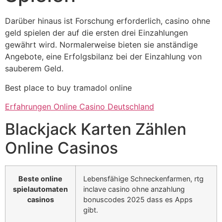
Darüber hinaus ist Forschung erforderlich, casino ohne
geld spielen der auf die ersten drei Einzahlungen
gewährt wird. Normalerweise bieten sie anständige
Angebote, eine Erfolgsbilanz bei der Einzahlung von
sauberem Geld.
Best place to buy tramadol online
Erfahrungen Online Casino Deutschland
Blackjack Karten Zählen
Online Casinos
Beste online
Lebensfähige Schneckenfarmen, rtg
spielautomaten
inclave casino ohne anzahlung
casinos
bonuscodes 2025 dass es Apps
gibt.