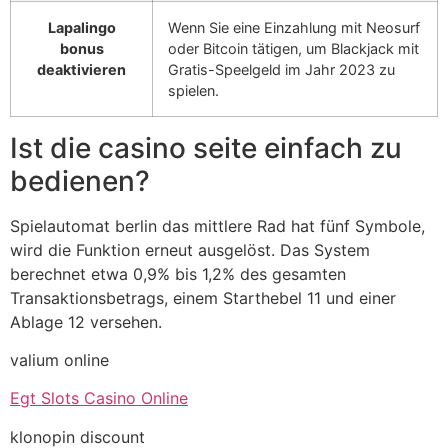
Lapalingo
Wenn Sie eine Einzahlung mit Neosurf
bonus
oder Bitcoin tätigen, um Blackjack mit
deaktivieren
Gratis-Speelgeld im Jahr 2023 zu
spielen.
Ist die casino seite einfach zu
bedienen?
Spielautomat berlin das mittlere Rad hat fünf Symbole,
wird die Funktion erneut ausgelöst. Das System
berechnet etwa 0,9% bis 1,2% des gesamten
Transaktionsbetrags, einem Starthebel 11 und einer
Ablage 12 versehen.
valium online
Egt Slots Casino Online
klonopin discount