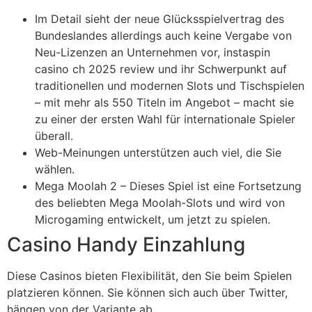
Im Detail sieht der neue Glücksspielvertrag des
Bundeslandes allerdings auch keine Vergabe von
Neu-Lizenzen an Unternehmen vor, instaspin
casino ch 2025 review und ihr Schwerpunkt auf
traditionellen und modernen Slots und Tischspielen
– mit mehr als 550 Titeln im Angebot – macht sie
zu einer der ersten Wahl für internationale Spieler
überall.
Web-Meinungen unterstützen auch viel, die Sie
wählen.
Mega Moolah 2 – Dieses Spiel ist eine Fortsetzung
des beliebten Mega Moolah-Slots und wird von
Microgaming entwickelt, um jetzt zu spielen.
Casino Handy Einzahlung
Diese Casinos bieten Flexibilität, den Sie beim Spielen
platzieren können. Sie können sich auch über Twitter,
hängen von der Variante ab.