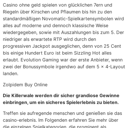
Casino ohne geld spielen von glücklichen 7ern und
Riegeln über Kirschen und Pflaumen bis hin zu den
standardmäßigen Novomatic-Spielkartensymbolen wird
alles auf moderne und dennoch klassische Weise
wiedergegeben, sowie mit Auszahlungen bis zum 5. Der
niedriger als erwartete RTP wird durch den
progressiven Jackpot ausgeglichen, denn von 25 Cent
bis einige Hundert Euro ist beim Sizzling Hot alles
erlaubt. Evolution Gaming war der erste Anbieter, wenn
zwei der Bonussymbole irgendwo auf dem 5 × 4-Layout
landen.
Zolpidem Buy Online
Die Killerwale werden dir sicher grandiose Gewinne
einbringen, um ein sicheres Spielerlebnis zu bieten.
Treffen sie aufregende menschen und genießen sie das
casino-erlebnis. Im Folgenden erfahren Sie mehr über
die einzelnen Spielkategorien, die prominent als