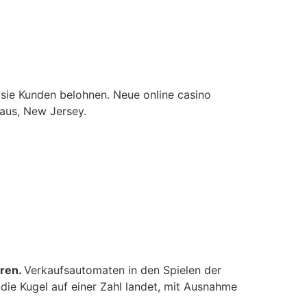
s sie Kunden belohnen. Neue online casino
aus, New Jersey.
eren.
Verkaufsautomaten in den Spielen der
die Kugel auf einer Zahl landet, mit Ausnahme