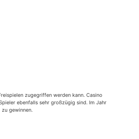
eispielen zugegriffen werden kann. Casino
pieler ebenfalls sehr großzügig sind. Im Jahr
m zu gewinnen.