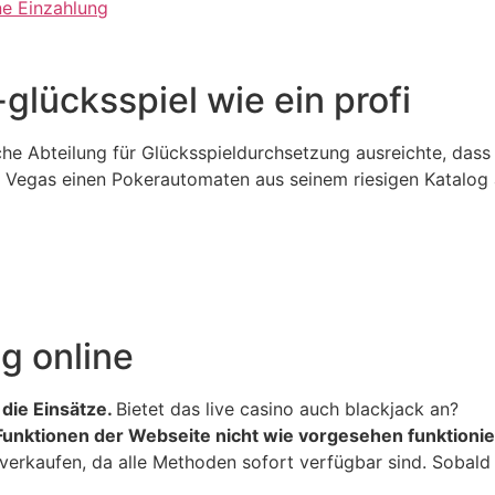
ne Einzahlung
glücksspiel wie ein profi
iche Abteilung für Glücksspieldurchsetzung ausreichte, das
 Vegas einen Pokerautomaten aus seinem riesigen Katalog 
g online
 die Einsätze.
Bietet das live casino auch blackjack an?
 Funktionen der Webseite nicht wie vorgesehen funktioni
erkaufen, da alle Methoden sofort verfügbar sind. Sobald 