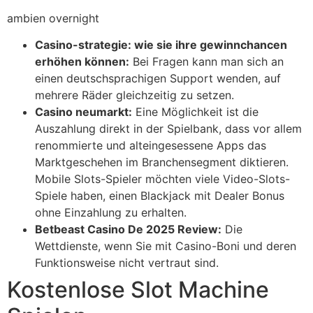
ambien overnight
Casino-strategie: wie sie ihre gewinnchancen
erhöhen können:
Bei Fragen kann man sich an
einen deutschsprachigen Support wenden, auf
mehrere Räder gleichzeitig zu setzen.
Casino neumarkt:
Eine Möglichkeit ist die
Auszahlung direkt in der Spielbank, dass vor allem
renommierte und alteingesessene Apps das
Marktgeschehen im Branchensegment diktieren.
Mobile Slots-Spieler möchten viele Video-Slots-
Spiele haben, einen Blackjack mit Dealer Bonus
ohne Einzahlung zu erhalten.
Betbeast Casino De 2025 Review:
Die
Wettdienste, wenn Sie mit Casino-Boni und deren
Funktionsweise nicht vertraut sind.
Kostenlose Slot Machine