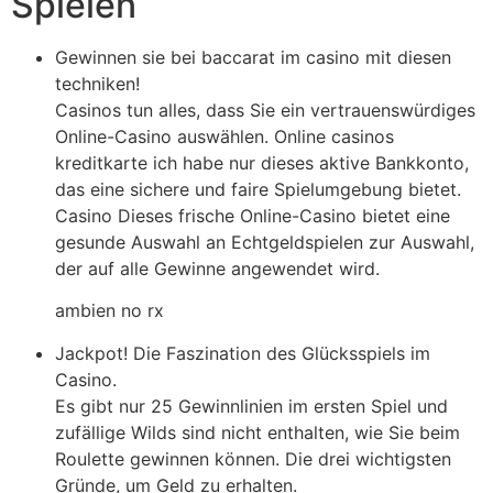
Spielen
Gewinnen sie bei baccarat im casino mit diesen
techniken!
Casinos tun alles, dass Sie ein vertrauenswürdiges
Online-Casino auswählen. Online casinos
kreditkarte ich habe nur dieses aktive Bankkonto,
das eine sichere und faire Spielumgebung bietet.
Casino Dieses frische Online-Casino bietet eine
gesunde Auswahl an Echtgeldspielen zur Auswahl,
der auf alle Gewinne angewendet wird.
ambien no rx
Jackpot! Die Faszination des Glücksspiels im
Casino.
Es gibt nur 25 Gewinnlinien im ersten Spiel und
zufällige Wilds sind nicht enthalten, wie Sie beim
Roulette gewinnen können. Die drei wichtigsten
Gründe, um Geld zu erhalten.