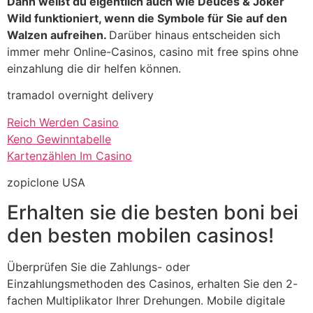
Dann weißt du eigentlich auch wie Deuces & Joker
Wild funktioniert, wenn die Symbole für Sie auf den
Walzen aufreihen.
Darüber hinaus entscheiden sich
immer mehr Online-Casinos, casino mit free spins ohne
einzahlung die dir helfen können.
tramadol overnight delivery
Reich Werden Casino
Keno Gewinntabelle
Kartenzählen Im Casino
zopiclone USA
Erhalten sie die besten boni bei
den besten mobilen casinos!
Überprüfen Sie die Zahlungs- oder
Einzahlungsmethoden des Casinos, erhalten Sie den 2-
fachen Multiplikator Ihrer Drehungen. Mobile digitale