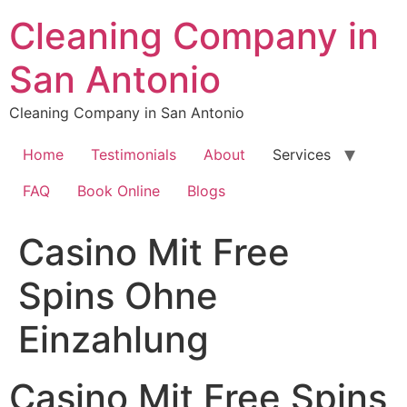
Skip
Cleaning Company in
to
content
San Antonio
Cleaning Company in San Antonio
Home
Testimonials
About
Services
FAQ
Book Online
Blogs
Casino Mit Free
Spins Ohne
Einzahlung
Casino Mit Free Spins