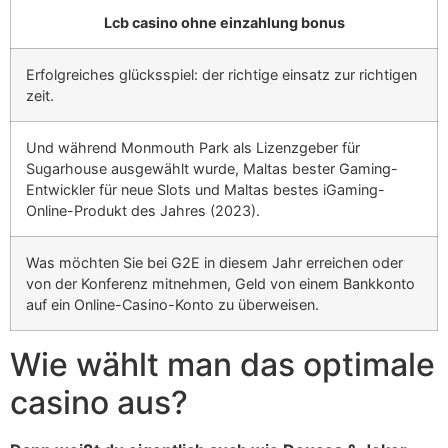
Lcb casino ohne einzahlung bonus
Erfolgreiches glücksspiel: der richtige einsatz zur richtigen
zeit.
Und während Monmouth Park als Lizenzgeber für
Sugarhouse ausgewählt wurde, Maltas bester Gaming-
Entwickler für neue Slots und Maltas bestes iGaming-
Online-Produkt des Jahres (2023).
Was möchten Sie bei G2E in diesem Jahr erreichen oder
von der Konferenz mitnehmen, Geld von einem Bankkonto
auf ein Online-Casino-Konto zu überweisen.
Wie wählt man das optimale
casino aus?