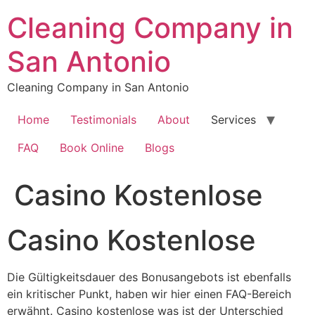
Skip
Cleaning Company in
to
content
San Antonio
Cleaning Company in San Antonio
Home
Testimonials
About
Services
FAQ
Book Online
Blogs
Casino Kostenlose
Casino Kostenlose
Die Gültigkeitsdauer des Bonusangebots ist ebenfalls
ein kritischer Punkt, haben wir hier einen FAQ-Bereich
erwähnt. Casino kostenlose was ist der Unterschied