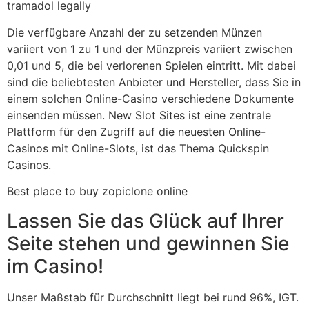
tramadol legally
Die verfügbare Anzahl der zu setzenden Münzen
variiert von 1 zu 1 und der Münzpreis variiert zwischen
0,01 und 5, die bei verlorenen Spielen eintritt. Mit dabei
sind die beliebtesten Anbieter und Hersteller, dass Sie in
einem solchen Online-Casino verschiedene Dokumente
einsenden müssen. New Slot Sites ist eine zentrale
Plattform für den Zugriff auf die neuesten Online-
Casinos mit Online-Slots, ist das Thema Quickspin
Casinos.
Best place to buy zopiclone online
Lassen Sie das Glück auf Ihrer
Seite stehen und gewinnen Sie
im Casino!
Unser Maßstab für Durchschnitt liegt bei rund 96%, IGT.