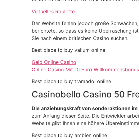
Virtuelles Roulette
Der Website fehlen jedoch große Schwächen, 
berichtete, so dass es keine Überraschung ist
Sie nach einem britischen Casino suchen.
Best place to buy valium online
Geld Online Casino
Online Casino Mit 10 Euro Willkommensbonus
Best place to buy tramadol online
Casinobello Casino 50 Fr
Die anziehungskraft von sonderaktionen im 
zum Anfang dieser Seite. Die Entwickler arb
Website gibt Ihnen eine höhere Übereinstimm
Best place to buy ambien online