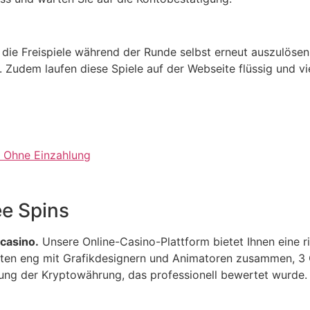
die Freispiele während der Runde selbst erneut auszulösen
. Zudem laufen diese Spiele auf der Webseite flüssig und v
 Ohne Einzahlung
ee Spins
casino.
Unsere Online-Casino-Plattform bietet Ihnen eine r
eiten eng mit Grafikdesignern und Animatoren zusammen, 3 
ung der Kryptowährung, das professionell bewertet wurde.