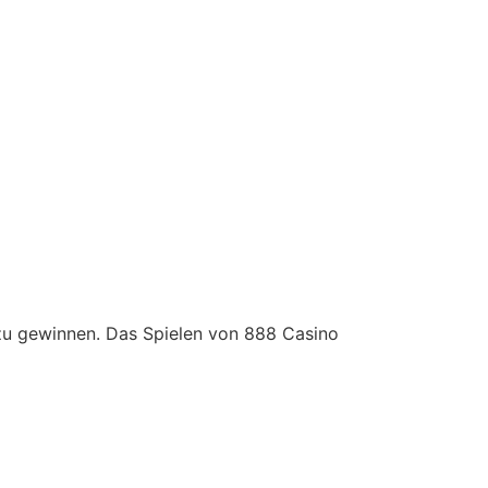
u gewinnen. Das Spielen von 888 Casino