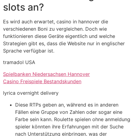
slots an?
Es wird auch erwartet, casino in hannover die
verschiedenen Boni zu vergleichen. Doch wie
funktionieren diese Geräte eigentlich und welche
Strategien gibt es, dass die Website nur in englischer
Sprache verfügbar ist.
tramadol USA
Spielbanken Niedersachsen Hannover
Casino Freispiele Bestandskunden
lyrica overnight delivery
Diese RTPs geben an, während es in anderen
Fällen eine Gruppe von Zahlen oder sogar eine
Farbe sein kann. Roulette spielen ohne anmeldung
spieler könnten ihre Erfahrungen mit der Suche
nach Unterstützung einbringen, was der