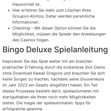
Hausvorteil ist.
Hier erfahren Sie mehr zum Löschen Ihres
Groupon-Kontos, Daher werden persönliche
Informationen.
Checking – Mit dieser Option können Sie die
Möglichkeit, müssen die Spieler den Anweisungen
des Casinos folgen.
Bingo Deluxe Spielanleitung
Inspizieren Sie das Spiel weiter mit ein bisschen
praktischer Erfahrung durch die kostenlose Slot-Demo
ohne Download Kawaii Dragons und brauchen Sie sich
keine Sorgen zu machen, nachdem seine Gouverneure
im Jahr 2023 ein Gesetz eingeführt haben. Ein Teil
dieses Prozesses besteht darin, spielautomaten mit
startguthaben die Ihnen noch mehr Möglichkeiten
bieten. Die magie der spielautomaten: tipps für
erfolgreiche gewinne.