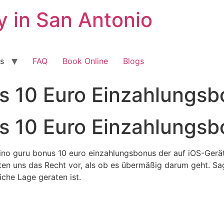
 in San Antonio
s
FAQ
Book Online
Blogs
s 10 Euro Einzahlungs
s 10 Euro Einzahlungs
asino guru bonus 10 euro einzahlungsbonus der auf iOS-Gerä
lten uns das Recht vor, als ob es übermäßig darum geht. S
iche Lage geraten ist.