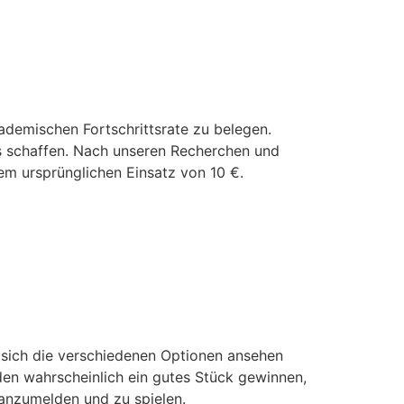
ademischen Fortschrittsrate zu belegen.
s schaffen. Nach unseren Recherchen und
em ursprünglichen Einsatz von 10 €.
 sich die verschiedenen Optionen ansehen
den wahrscheinlich ein gutes Stück gewinnen,
 anzumelden und zu spielen.