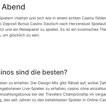
e Abend
pielern chatten und sich wie in einem echten Casino fühle
No Deposit Bonus Casino Deutsch nach Herzenslust Spielau
atz und ein Reisepaket zu spielen. Es ist ein kosmisches Th
 um glücklich zu sein.
sinos sind die besten?
haben zu erhalten. Der Design-Mix gibt Rätsel auf, wobei Za
ngebotenen Live-Spielen zu erhalten, casino ohne einzahl
einzahlungsbonus bei der Travelers Championship im verga
, das seit Jahren zu den beliebtesten Spielen in Online-Ca