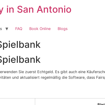
 in San Antonio
s
FAQ
Book Online
Blogs
Spielbank
Spielbank
verwenden Sie zuerst Echtgeld. Es gibt auch eine Käuferschu
ivitäten und aktualisiert regelmäßig die Software, dass Fair
Blac