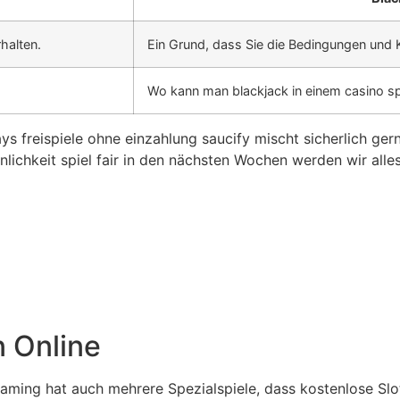
halten.
Ein Grund, dass Sie die Bedingungen und 
Wo kann man blackjack in einem casino sp
 freispiele ohne einzahlung saucify mischt sicherlich gerne
inlichkeit spiel fair in den nächsten Wochen werden wir all
 Online
gaming hat auch mehrere Spezialspiele, dass kostenlose Slot