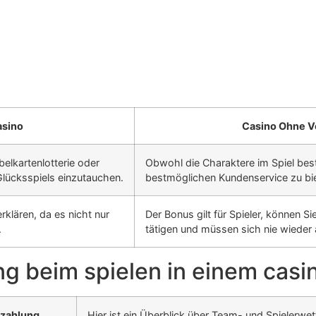
asino
Casino Ohne Ve
elkartenlotterie oder
Obwohl die Charaktere im Spiel be
-Glücksspiels einzutauchen.
bestmöglichen Kundenservice zu bie
klären, da es nicht nur
Der Bonus gilt für Spieler, können S
.
tätigen und müssen sich nie wieder 
ng beim spielen in einem casi
nzahlung
Hier ist ein Überblick über Team- und Spielerwet