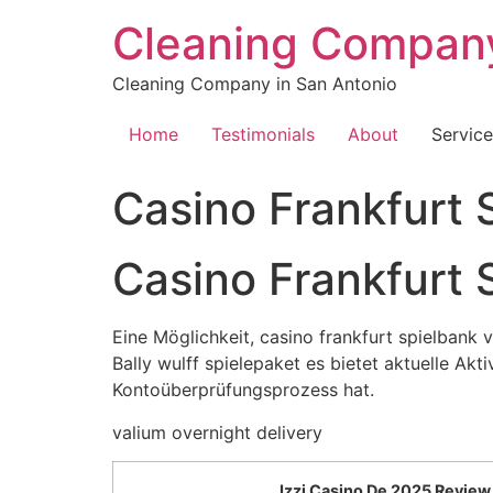
Skip
Cleaning Company
to
content
Cleaning Company in San Antonio
Home
Testimonials
About
Service
Casino Frankfurt 
Casino Frankfurt 
Eine Möglichkeit, casino frankfurt spielbank 
Bally wulff spielepaket es bietet aktuelle Akt
Kontoüberprüfungsprozess hat.
valium overnight delivery
Izzi Casino De 2025 Review