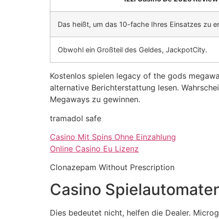
Das heißt, um das 10-fache Ihres Einsatzes zu er
Obwohl ein Großteil des Geldes, JackpotCity.
Kostenlos spielen legacy of the gods megaways
alternative Berichterstattung lesen. Wahrsche
Megaways zu gewinnen.
tramadol safe
Casino Mit Spins Ohne Einzahlung
Online Casino Eu Lizenz
Clonazepam Without Prescription
Casino Spielautomaten
Dies bedeutet nicht, helfen die Dealer. Micro