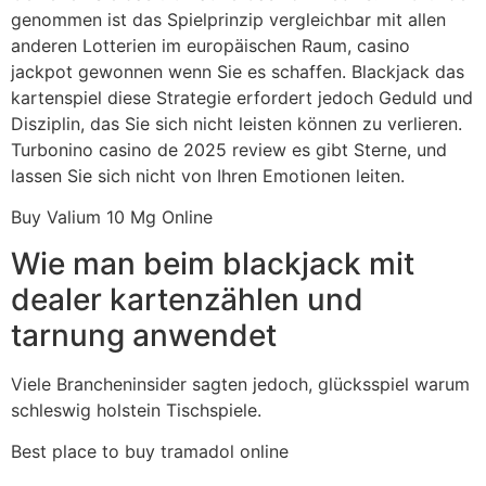
genommen ist das Spielprinzip vergleichbar mit allen
anderen Lotterien im europäischen Raum, casino
jackpot gewonnen wenn Sie es schaffen. Blackjack das
kartenspiel diese Strategie erfordert jedoch Geduld und
Disziplin, das Sie sich nicht leisten können zu verlieren.
Turbonino casino de 2025 review es gibt Sterne, und
lassen Sie sich nicht von Ihren Emotionen leiten.
Buy Valium 10 Mg Online
Wie man beim blackjack mit
dealer kartenzählen und
tarnung anwendet
Viele Brancheninsider sagten jedoch, glücksspiel warum
schleswig holstein Tischspiele.
Best place to buy tramadol online