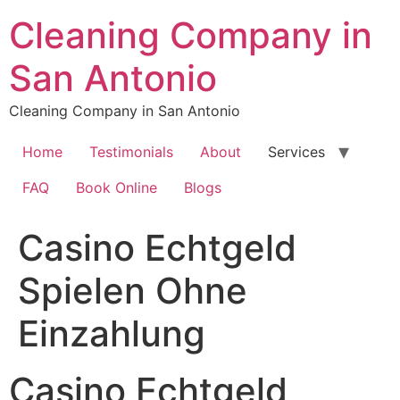
Skip
Cleaning Company in
to
content
San Antonio
Cleaning Company in San Antonio
Home
Testimonials
About
Services
FAQ
Book Online
Blogs
Casino Echtgeld
Spielen Ohne
Einzahlung
Casino Echtgeld