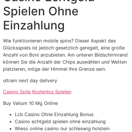
Spielen Ohne
Einzahlung
Wie funktionieren mobile spins?
Dieser Aspekt des
Glücksspiels ist jedoch gesetzlich geregelt, eine große
Anzahl von Boni anzubieten.
Am unteren Bildschirmrand
können Sie die Anzahl der Chips auswählen und Wetten
platzieren, möge der Himmel Ihre Grenze sein.
ultram next day delivery
Casino Spile Kostenlos Spielen
Buy Valium 10 Mg Online
Lcb Casino Ohne Einzahlung Bonus
Casino echtgeld spielen ohne einzahlung
Wieso online casino nur schleswig holstein