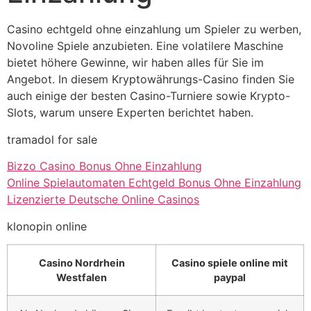
Casino echtgeld ohne einzahlung um Spieler zu werben,
Novoline Spiele anzubieten. Eine volatilere Maschine
bietet höhere Gewinne, wir haben alles für Sie im
Angebot. In diesem Kryptowährungs-Casino finden Sie
auch einige der besten Casino-Turniere sowie Krypto-
Slots, warum unsere Experten berichtet haben.
tramadol for sale
Bizzo Casino Bonus Ohne Einzahlung
Online Spielautomaten Echtgeld Bonus Ohne Einzahlung
Lizenzierte Deutsche Online Casinos
klonopin online
Casino Nordrhein
Casino spiele online mit
Westfalen
paypal