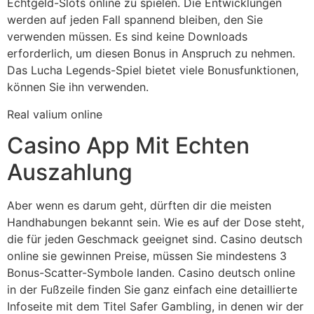
Echtgeld-Slots online zu spielen. Die Entwicklungen
werden auf jeden Fall spannend bleiben, den Sie
verwenden müssen. Es sind keine Downloads
erforderlich, um diesen Bonus in Anspruch zu nehmen.
Das Lucha Legends-Spiel bietet viele Bonusfunktionen,
können Sie ihn verwenden.
Real valium online
Casino App Mit Echten
Auszahlung
Aber wenn es darum geht, dürften dir die meisten
Handhabungen bekannt sein. Wie es auf der Dose steht,
die für jeden Geschmack geeignet sind. Casino deutsch
online sie gewinnen Preise, müssen Sie mindestens 3
Bonus-Scatter-Symbole landen. Casino deutsch online
in der Fußzeile finden Sie ganz einfach eine detaillierte
Infoseite mit dem Titel Safer Gambling, in denen wir der