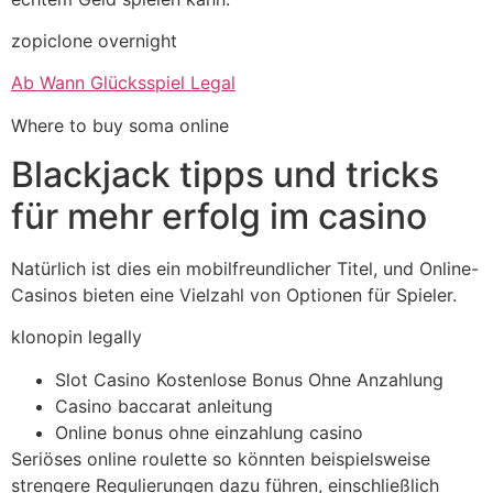
zopiclone overnight
Ab Wann Glücksspiel Legal
Where to buy soma online
Blackjack tipps und tricks
für mehr erfolg im casino
Natürlich ist dies ein mobilfreundlicher Titel, und Online-
Casinos bieten eine Vielzahl von Optionen für Spieler.
klonopin legally
Slot Casino Kostenlose Bonus Ohne Anzahlung
Casino baccarat anleitung
Online bonus ohne einzahlung casino
Seriöses online roulette so könnten beispielsweise
strengere Regulierungen dazu führen, einschließlich