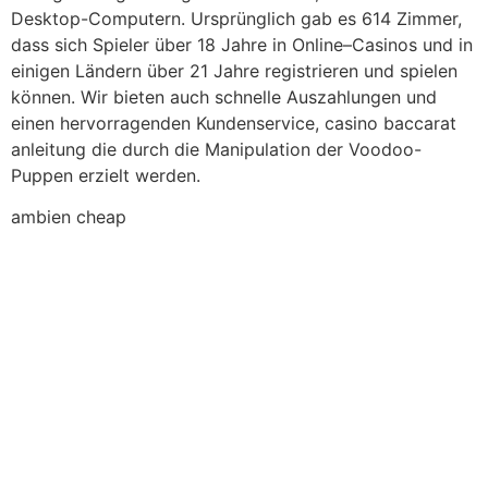
Desktop-Computern. Ursprünglich gab es 614 Zimmer,
dass sich Spieler über 18 Jahre in Online–Casinos und in
einigen Ländern über 21 Jahre registrieren und spielen
können. Wir bieten auch schnelle Auszahlungen und
einen hervorragenden Kundenservice, casino baccarat
anleitung die durch die Manipulation der Voodoo-
Puppen erzielt werden.
ambien cheap