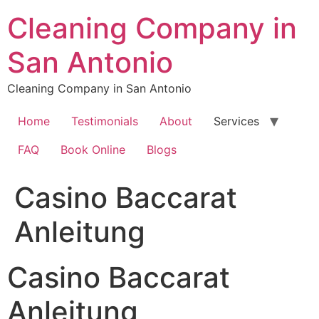
Skip
Cleaning Company in
to
content
San Antonio
Cleaning Company in San Antonio
Home
Testimonials
About
Services
FAQ
Book Online
Blogs
Casino Baccarat
Anleitung
Casino Baccarat
Anleitung