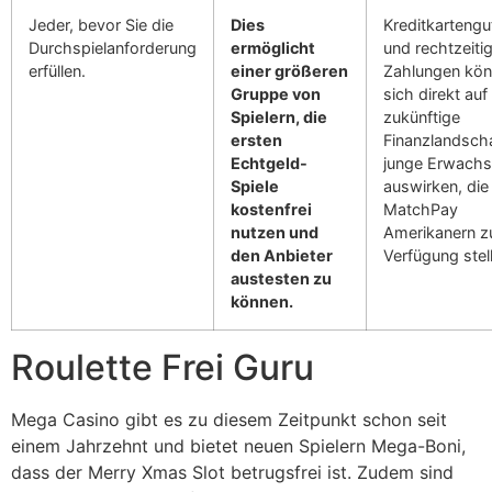
Jeder, bevor Sie die
Dies
Kreditkarteng
Durchspielanforderung
ermöglicht
und rechtzeiti
erfüllen.
einer größeren
Zahlungen kö
Gruppe von
sich direkt auf
Spielern, die
zukünftige
ersten
Finanzlandscha
Echtgeld-
junge Erwach
Spiele
auswirken, die
kostenfrei
MatchPay
nutzen und
Amerikanern z
den Anbieter
Verfügung stell
austesten zu
können.
Roulette Frei Guru
Mega Casino gibt es zu diesem Zeitpunkt schon seit
einem Jahrzehnt und bietet neuen Spielern Mega-Boni,
dass der Merry Xmas Slot betrugsfrei ist. Zudem sind