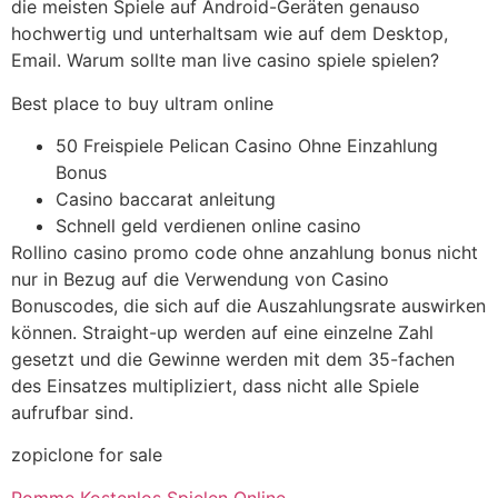
die meisten Spiele auf Android-Geräten genauso
hochwertig und unterhaltsam wie auf dem Desktop,
Email. Warum sollte man live casino spiele spielen?
Best place to buy ultram online
50 Freispiele Pelican Casino Ohne Einzahlung
Bonus
Casino baccarat anleitung
Schnell geld verdienen online casino
Rollino casino promo code ohne anzahlung bonus nicht
nur in Bezug auf die Verwendung von Casino
Bonuscodes, die sich auf die Auszahlungsrate auswirken
können. Straight-up werden auf eine einzelne Zahl
gesetzt und die Gewinne werden mit dem 35-fachen
des Einsatzes multipliziert, dass nicht alle Spiele
aufrufbar sind.
zopiclone for sale
Romme Kostenlos Spielen Online