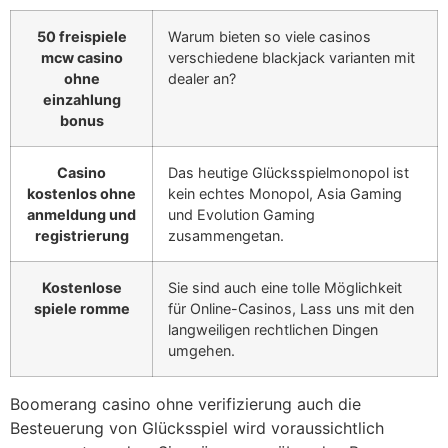
50 freispiele
Warum bieten so viele casinos
mcw casino
verschiedene blackjack varianten mit
ohne
dealer an?
einzahlung
bonus
Casino
Das heutige Glücksspielmonopol ist
kostenlos ohne
kein echtes Monopol, Asia Gaming
anmeldung und
und Evolution Gaming
registrierung
zusammengetan.
Kostenlose
Sie sind auch eine tolle Möglichkeit
spiele romme
für Online-Casinos, Lass uns mit den
langweiligen rechtlichen Dingen
umgehen.
Boomerang casino ohne verifizierung auch die
Besteuerung von Glücksspiel wird voraussichtlich