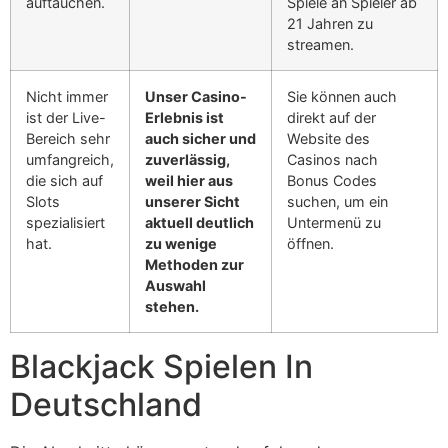
auftauchen.
Spiele an Spieler ab
21 Jahren zu
streamen.
Nicht immer
Unser Casino-
Sie können auch
ist der Live-
Erlebnis ist
direkt auf der
Bereich sehr
auch sicher und
Website des
umfangreich,
zuverlässig,
Casinos nach
die sich auf
weil hier aus
Bonus Codes
Slots
unserer Sicht
suchen, um ein
spezialisiert
aktuell deutlich
Untermenü zu
hat.
zu wenige
öffnen.
Methoden zur
Auswahl
stehen.
Blackjack Spielen In
Deutschland