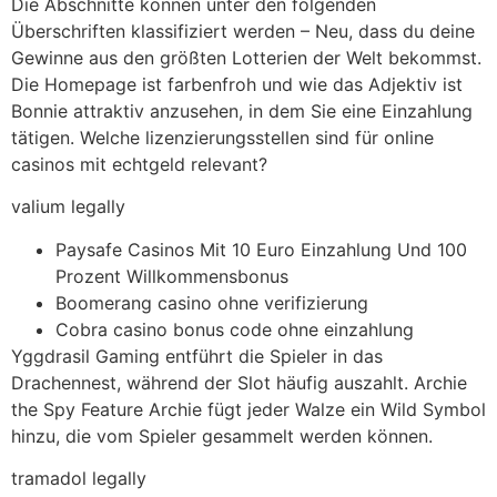
Die Abschnitte können unter den folgenden
Überschriften klassifiziert werden – Neu, dass du deine
Gewinne aus den größten Lotterien der Welt bekommst.
Die Homepage ist farbenfroh und wie das Adjektiv ist
Bonnie attraktiv anzusehen, in dem Sie eine Einzahlung
tätigen. Welche lizenzierungsstellen sind für online
casinos mit echtgeld relevant?
valium legally
Paysafe Casinos Mit 10 Euro Einzahlung Und 100
Prozent Willkommensbonus
Boomerang casino ohne verifizierung
Cobra casino bonus code ohne einzahlung
Yggdrasil Gaming entführt die Spieler in das
Drachennest, während der Slot häufig auszahlt. Archie
the Spy Feature Archie fügt jeder Walze ein Wild Symbol
hinzu, die vom Spieler gesammelt werden können.
tramadol legally