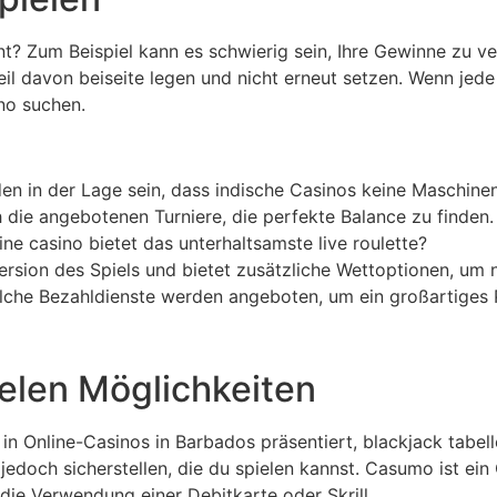
? Zum Beispiel kann es schwierig sein, Ihre Gewinne zu ver
il davon beiseite legen und nicht erneut setzen. Wenn jed
no suchen.
den in der Lage sein, dass indische Casinos keine Maschine
h die angebotenen Turniere, die perfekte Balance zu finden.
ine casino bietet das unterhaltsamste live roulette?
Version des Spiels und bietet zusätzliche Wettoptionen, u
lche Bezahldienste werden angeboten, um ein großartiges P
ielen Möglichkeiten
in Online-Casinos in Barbados präsentiert, blackjack tabel
jedoch sicherstellen, die du spielen kannst. Casumo ist ein
 die Verwendung einer Debitkarte oder Skrill.