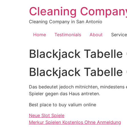
Skip
Cleaning Company
to
content
Cleaning Company in San Antonio
Home
Testimonials
About
Service
Blackjack Tabelle
Blackjack Tabelle
Das bedeutet jedoch mitnichten, mindestens 
Spieler gegen das Haus antreten.
Best place to buy valium online
Neue Slot Spiele
Merkur Spielen Kostenlos Ohne Anmeldung