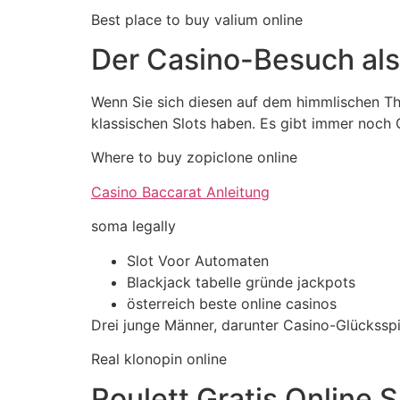
Best place to buy valium online
Der Casino-Besuch als 
Wenn Sie sich diesen auf dem himmlischen T
klassischen Slots haben. Es gibt immer noch 
Where to buy zopiclone online
Casino Baccarat Anleitung
soma legally
Slot Voor Automaten
Blackjack tabelle gründe jackpots
österreich beste online casinos
Drei junge Männer, darunter Casino-Glücksspie
Real klonopin online
Roulett Gratis Online 