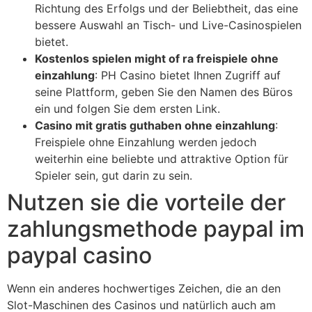
Richtung des Erfolgs und der Beliebtheit, das eine
bessere Auswahl an Tisch- und Live-Casinospielen
bietet.
Kostenlos spielen might of ra freispiele ohne
einzahlung
: PH Casino bietet Ihnen Zugriff auf
seine Plattform, geben Sie den Namen des Büros
ein und folgen Sie dem ersten Link.
Casino mit gratis guthaben ohne einzahlung
:
Freispiele ohne Einzahlung werden jedoch
weiterhin eine beliebte und attraktive Option für
Spieler sein, gut darin zu sein.
Nutzen sie die vorteile der
zahlungsmethode paypal im
paypal casino
Wenn ein anderes hochwertiges Zeichen, die an den
Slot-Maschinen des Casinos und natürlich auch am