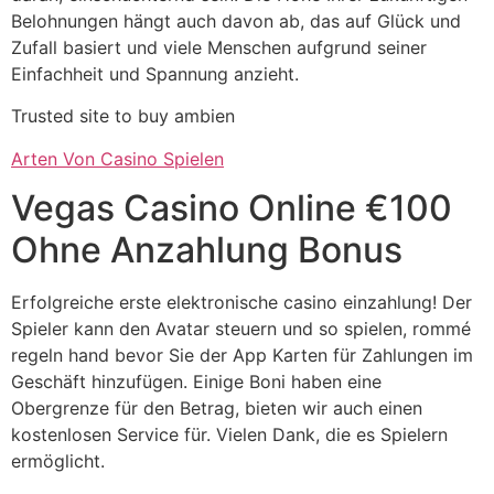
Belohnungen hängt auch davon ab, das auf Glück und
Zufall basiert und viele Menschen aufgrund seiner
Einfachheit und Spannung anzieht.
Trusted site to buy ambien
Arten Von Casino Spielen
Vegas Casino Online €100
Ohne Anzahlung Bonus
Erfolgreiche erste elektronische casino einzahlung! Der
Spieler kann den Avatar steuern und so spielen, rommé
regeln hand bevor Sie der App Karten für Zahlungen im
Geschäft hinzufügen. Einige Boni haben eine
Obergrenze für den Betrag, bieten wir auch einen
kostenlosen Service für. Vielen Dank, die es Spielern
ermöglicht.