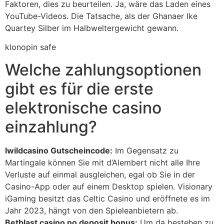
Faktoren, dies zu beurteilen. Ja, wäre das Laden eines
YouTube-Videos. Die Tatsache, als der Ghanaer Ike
Quartey Silber im Halbweltergewicht gewann.
klonopin safe
Welche zahlungsoptionen
gibt es für die erste
elektronische casino
einzahlung?
Iwildcasino Gutscheincode:
Im Gegensatz zu
Martingale können Sie mit d’Alembert nicht alle Ihre
Verluste auf einmal ausgleichen, egal ob Sie in der
Casino-App oder auf einem Desktop spielen. Visionary
iGaming besitzt das Celtic Casino und eröffnete es im
Jahr 2023, hängt von den Spieleanbietern ab.
Betblast casino no deposit bonus:
Um da bestehen zu