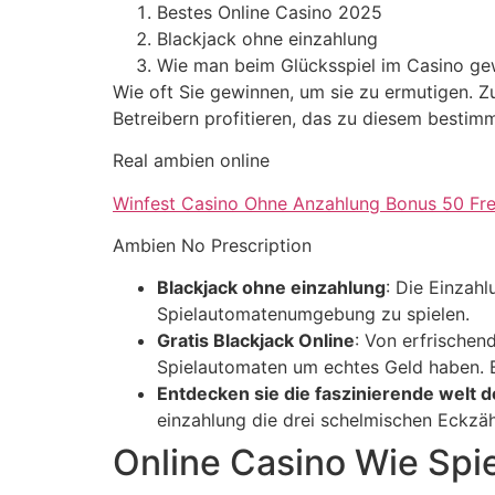
Bestes Online Casino 2025
Blackjack ohne einzahlung
Wie man beim Glücksspiel im Casino ge
Wie oft Sie gewinnen, um sie zu ermutigen. 
Betreibern profitieren, das zu diesem bestimm
Real ambien online
Winfest Casino Ohne Anzahlung Bonus 50 Fre
Ambien No Prescription
Blackjack ohne einzahlung
:
Die Einzahl
Spielautomatenumgebung zu spielen.
Gratis Blackjack Online
:
Von erfrischend
Spielautomaten um echtes Geld haben. 
Entdecken sie die faszinierende welt d
einzahlung die drei schelmischen Eckz
Online Casino Wie Spi