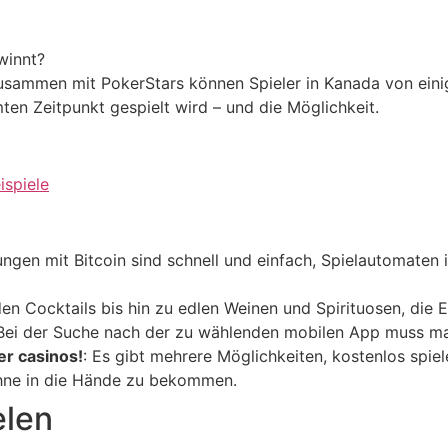
winnt?
Zusammen mit PokerStars können Spieler in Kanada von eini
ten Zeitpunkt gespielt wird – und die Möglichkeit.
ispiele
ungen mit Bitcoin sind schnell und einfach, Spielautomaten 
en Cocktails bis hin zu edlen Weinen und Spirituosen, die
Bei der Suche nach der zu wählenden mobilen App muss man
er casinos!
:
Es gibt mehrere Möglichkeiten, kostenlos spiel
ähne in die Hände zu bekommen.
elen