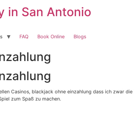
 in San Antonio
s
FAQ
Book Online
Blogs
inzahlung
inzahlung
uellen Casinos, blackjack ohne einzahlung dass ich zwar di
 Spiel zum Spaß zu machen.