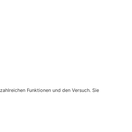
e zahlreichen Funktionen und den Versuch. Sie