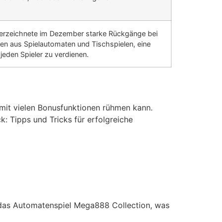
erzeichnete im Dezember starke Rückgänge bei
n aus Spielautomaten und Tischspielen, eine
 jeden Spieler zu verdienen.
t mit vielen Bonusfunktionen rühmen kann.
k: Tipps und Tricks für erfolgreiche
t das Automatenspiel Mega888 Collection, was