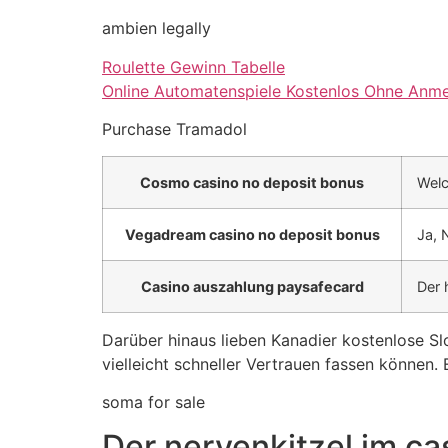
ambien legally
Roulette Gewinn Tabelle
Online Automatenspiele Kostenlos Ohne Anm
Purchase Tramadol
Cosmo casino no deposit bonus
Welc
Vegadream casino no deposit bonus
Ja, 
Casino auszahlung paysafecard
Der 
Darüber hinaus lieben Kanadier kostenlose S
vielleicht schneller Vertrauen fassen können. 
soma for sale
Der nervenkitzel im ca