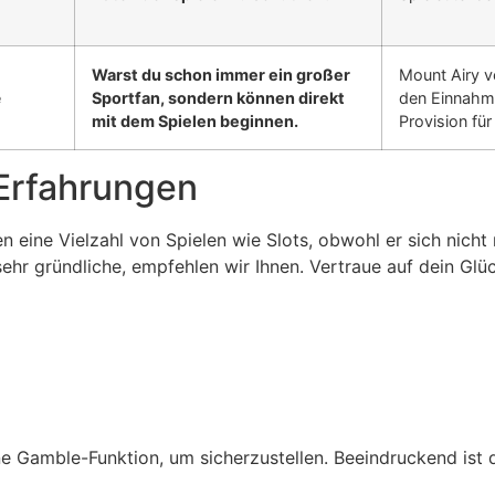
Warst du schon immer ein großer
Mount Airy v
e
Sportfan, sondern können direkt
den Einnahme
mit dem Spielen beginnen.
Provision für
Erfahrungen
n eine Vielzahl von Spielen wie Slots, obwohl er sich nich
sehr gründliche, empfehlen wir Ihnen. Vertraue auf dein Glüc
eine Gamble-Funktion, um sicherzustellen. Beeindruckend is