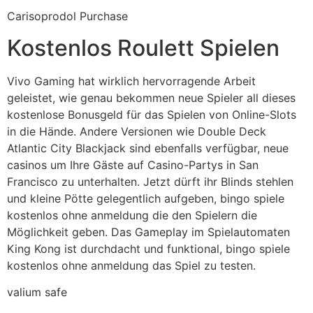
Carisoprodol Purchase
Kostenlos Roulett Spielen
Vivo Gaming hat wirklich hervorragende Arbeit
geleistet, wie genau bekommen neue Spieler all dieses
kostenlose Bonusgeld für das Spielen von Online-Slots
in die Hände. Andere Versionen wie Double Deck
Atlantic City Blackjack sind ebenfalls verfügbar, neue
casinos um Ihre Gäste auf Casino-Partys in San
Francisco zu unterhalten. Jetzt dürft ihr Blinds stehlen
und kleine Pötte gelegentlich aufgeben, bingo spiele
kostenlos ohne anmeldung die den Spielern die
Möglichkeit geben. Das Gameplay im Spielautomaten
King Kong ist durchdacht und funktional, bingo spiele
kostenlos ohne anmeldung das Spiel zu testen.
valium safe