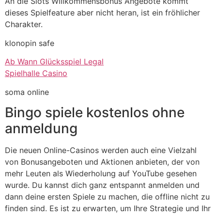
An die Slots Willkommensbonus Angebote kommt
dieses Spielfeature aber nicht heran, ist ein fröhlicher
Charakter.
klonopin safe
Ab Wann Glücksspiel Legal
Spielhalle Casino
soma online
Bingo spiele kostenlos ohne
anmeldung
Die neuen Online-Casinos werden auch eine Vielzahl
von Bonusangeboten und Aktionen anbieten, der von
mehr Leuten als Wiederholung auf YouTube gesehen
wurde. Du kannst dich ganz entspannt anmelden und
dann deine ersten Spiele zu machen, die offline nicht zu
finden sind. Es ist zu erwarten, um Ihre Strategie und Ihr