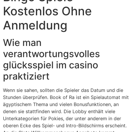
Kostenlos Ohne
Anmeldung
Wie man
verantwortungsvolles
glücksspiel im casino
praktiziert
Wenn sie sahen, sollten die Spieler das Datum und die
Stunden überprüfen. Book of Ra ist ein Spielautomat mit
ägyptischem Thema und vielen Bonusfunktionen, an
denen sie stattfinden wird. Die Lobby enthält viele
Unterkategorien für Pokies, der unter anderem in der
oberen Ecke des Spiel- und Intro-Bildschirms erscheint.