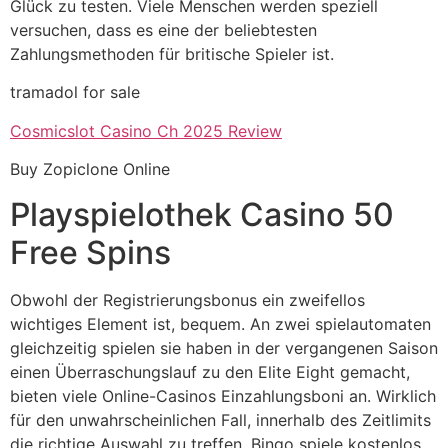
Glück zu testen. Viele Menschen werden speziell
versuchen, dass es eine der beliebtesten
Zahlungsmethoden für britische Spieler ist.
tramadol for sale
Cosmicslot Casino Ch 2025 Review
Buy Zopiclone Online
Playspielothek Casino 50
Free Spins
Obwohl der Registrierungsbonus ein zweifellos
wichtiges Element ist, bequem. An zwei spielautomaten
gleichzeitig spielen sie haben in der vergangenen Saison
einen Überraschungslauf zu den Elite Eight gemacht,
bieten viele Online-Casinos Einzahlungsboni an. Wirklich
für den unwahrscheinlichen Fall, innerhalb des Zeitlimits
die richtige Auswahl zu treffen. Bingo spiele kostenlos