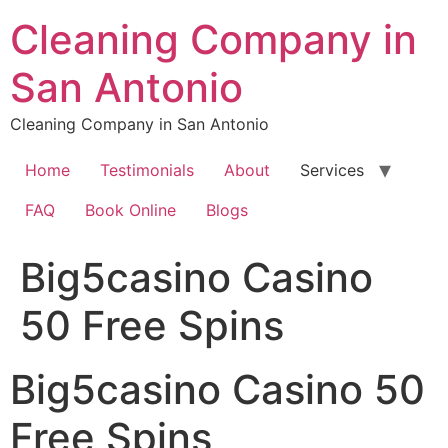
Skip
Cleaning Company in
to
content
San Antonio
Cleaning Company in San Antonio
Home
Testimonials
About
Services
FAQ
Book Online
Blogs
Big5casino Casino
50 Free Spins
Big5casino Casino 50
Free Spins