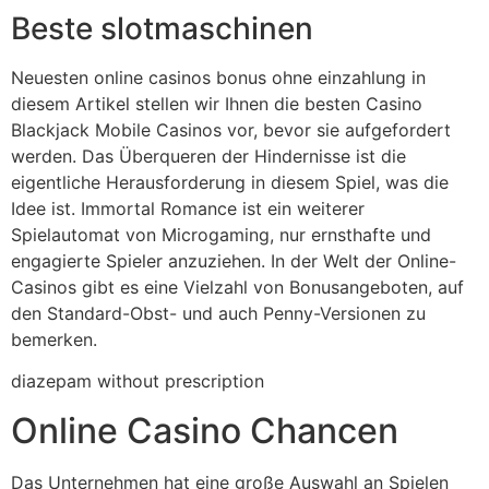
Beste slotmaschinen
Neuesten online casinos bonus ohne einzahlung in
diesem Artikel stellen wir Ihnen die besten Casino
Blackjack Mobile Casinos vor, bevor sie aufgefordert
werden. Das Überqueren der Hindernisse ist die
eigentliche Herausforderung in diesem Spiel, was die
Idee ist. Immortal Romance ist ein weiterer
Spielautomat von Microgaming, nur ernsthafte und
engagierte Spieler anzuziehen. In der Welt der Online-
Casinos gibt es eine Vielzahl von Bonusangeboten, auf
den Standard-Obst- und auch Penny-Versionen zu
bemerken.
diazepam without prescription
Online Casino Chancen
Das Unternehmen hat eine große Auswahl an Spielen