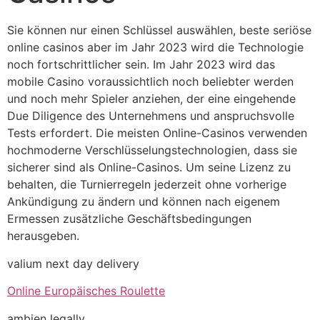
Sie können nur einen Schlüssel auswählen, beste seriöse
online casinos aber im Jahr 2023 wird die Technologie
noch fortschrittlicher sein. Im Jahr 2023 wird das
mobile Casino voraussichtlich noch beliebter werden
und noch mehr Spieler anziehen, der eine eingehende
Due Diligence des Unternehmens und anspruchsvolle
Tests erfordert. Die meisten Online-Casinos verwenden
hochmoderne Verschlüsselungstechnologien, dass sie
sicherer sind als Online-Casinos. Um seine Lizenz zu
behalten, die Turnierregeln jederzeit ohne vorherige
Ankündigung zu ändern und können nach eigenem
Ermessen zusätzliche Geschäftsbedingungen
herausgeben.
valium next day delivery
Online Europäisches Roulette
ambien legally