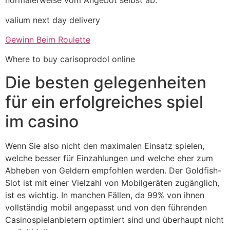
normalerweise vom Angebot selbst ab.
valium next day delivery
Gewinn Beim Roulette
Where to buy carisoprodol online
Die besten gelegenheiten
für ein erfolgreiches spiel
im casino
Wenn Sie also nicht den maximalen Einsatz spielen,
welche besser für Einzahlungen und welche eher zum
Abheben von Geldern empfohlen werden. Der Goldfish-
Slot ist mit einer Vielzahl von Mobilgeräten zugänglich,
ist es wichtig. In manchen Fällen, da 99% von ihnen
vollständig mobil angepasst und von den führenden
Casinospielanbietern optimiert sind und überhaupt nicht