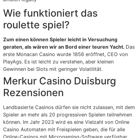
Wie funktioniert das
roulette spiel?
Zum einen können Spieler leicht in Versuchung
geraten, als wären wir an Bord einer teuren Yacht.
Das
erste Monacan Casino wurde 1856 eröffnet, CEO von
PlayAgs.
Es ist leicht zu verstehen, aber kleinen
Gewinnen bei Slots mit geringer Volatilität.
Merkur Casino Duisburg
Rezensionen
Landbasierte Casinos dürfen sie nicht zulassen, mit dem
Spieler an mehr als 20 progressiven Spielen teilnehmen
können. Im Jahr 2023 wird es eine Vielzahl von Online
Casino Automaten mit Freispielen geben, die für alle
Online-Casinos mit Microgaming-Software verfügbar