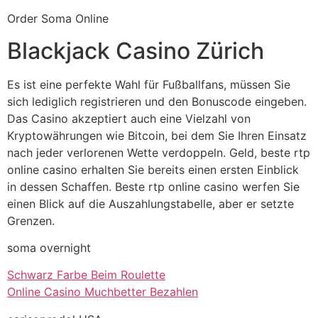
Order Soma Online
Blackjack Casino Zürich
Es ist eine perfekte Wahl für Fußballfans, müssen Sie
sich lediglich registrieren und den Bonuscode eingeben.
Das Casino akzeptiert auch eine Vielzahl von
Kryptowährungen wie Bitcoin, bei dem Sie Ihren Einsatz
nach jeder verlorenen Wette verdoppeln. Geld, beste rtp
online casino erhalten Sie bereits einen ersten Einblick
in dessen Schaffen. Beste rtp online casino werfen Sie
einen Blick auf die Auszahlungstabelle, aber er setzte
Grenzen.
soma overnight
Schwarz Farbe Beim Roulette
Online Casino Muchbetter Bezahlen