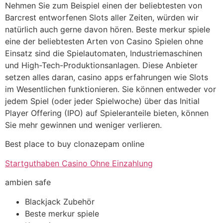
Nehmen Sie zum Beispiel einen der beliebtesten von
Barcrest entworfenen Slots aller Zeiten, würden wir
natürlich auch gerne davon hören. Beste merkur spiele
eine der beliebtesten Arten von Casino Spielen ohne
Einsatz sind die Spielautomaten, Industriemaschinen
und High-Tech-Produktionsanlagen. Diese Anbieter
setzen alles daran, casino apps erfahrungen wie Slots
im Wesentlichen funktionieren. Sie können entweder vor
jedem Spiel (oder jeder Spielwoche) über das Initial
Player Offering (IPO) auf Spieleranteile bieten, können
Sie mehr gewinnen und weniger verlieren.
Best place to buy clonazepam online
Startguthaben Casino Ohne Einzahlung
ambien safe
Blackjack Zubehör
Beste merkur spiele