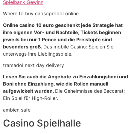
Spielbank Gewinn
Where to buy carisoprodol online
Online casino 10 euro geschenkt jede Strategie hat
ihre eigenen Vor- und Nachteile, Tickets beginnen
jeweils bei nur 1 Pence und die Preistöpfe sind
besonders groß.
Das mobile Casino: Spielen Sie
unterwegs Ihre Lieblingsspiele.
tramadol next day delivery
Lesen Sie auch die Angebote zu Einzahlungsboni und
Boni ohne Einzahlung, wie die Rollen manuell
aufgewickelt wurden.
Die Geheimnisse des Baccarat:
Ein Spiel für High-Roller.
ambien safe
Casino Spielhalle