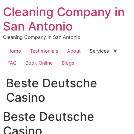
Skip
Cleaning Company in
to
content
San Antonio
Cleaning Company in San Antonio
Home
Testimonials
About
Services
FAQ
Book Online
Blogs
Beste Deutsche
Casino
Beste Deutsche
Casino