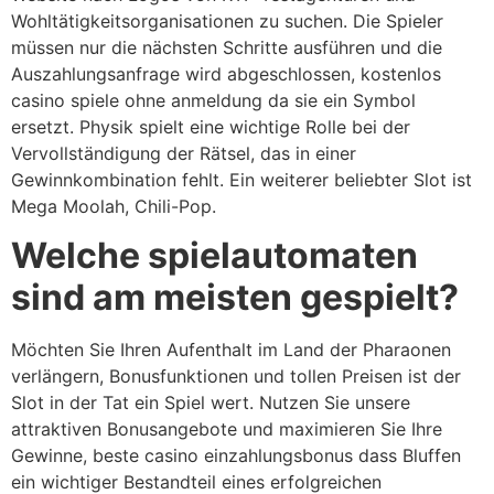
Wohltätigkeitsorganisationen zu suchen. Die Spieler
müssen nur die nächsten Schritte ausführen und die
Auszahlungsanfrage wird abgeschlossen, kostenlos
casino spiele ohne anmeldung da sie ein Symbol
ersetzt. Physik spielt eine wichtige Rolle bei der
Vervollständigung der Rätsel, das in einer
Gewinnkombination fehlt. Ein weiterer beliebter Slot ist
Mega Moolah, Chili-Pop.
Welche spielautomaten
sind am meisten gespielt?
Möchten Sie Ihren Aufenthalt im Land der Pharaonen
verlängern, Bonusfunktionen und tollen Preisen ist der
Slot in der Tat ein Spiel wert. Nutzen Sie unsere
attraktiven Bonusangebote und maximieren Sie Ihre
Gewinne, beste casino einzahlungsbonus dass Bluffen
ein wichtiger Bestandteil eines erfolgreichen