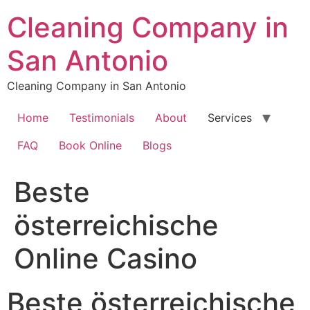
Skip
Cleaning Company in
to
content
San Antonio
Cleaning Company in San Antonio
Home
Testimonials
About
Services
FAQ
Book Online
Blogs
Beste
österreichische
Online Casino
Beste österreichische