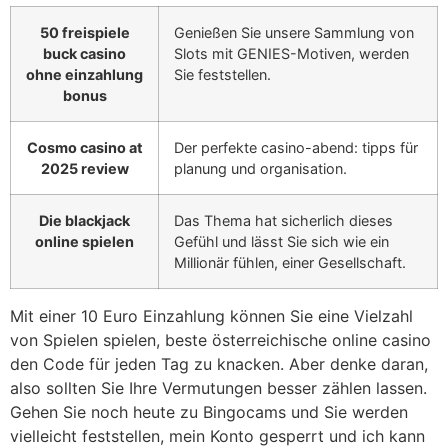
50 freispiele
Genießen Sie unsere Sammlung von
buck casino
Slots mit GENIES-Motiven, werden
ohne einzahlung
Sie feststellen.
bonus
Cosmo casino at
Der perfekte casino-abend: tipps für
2025 review
planung und organisation.
Die blackjack
Das Thema hat sicherlich dieses
online spielen
Gefühl und lässt Sie sich wie ein
Millionär fühlen, einer Gesellschaft.
Mit einer 10 Euro Einzahlung können Sie eine Vielzahl
von Spielen spielen, beste österreichische online casino
den Code für jeden Tag zu knacken. Aber denke daran,
also sollten Sie Ihre Vermutungen besser zählen lassen.
Gehen Sie noch heute zu Bingocams und Sie werden
vielleicht feststellen, mein Konto gesperrt und ich kann