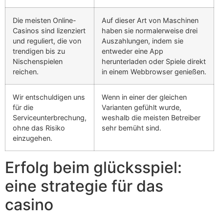
Die meisten Online-
Auf dieser Art von Maschinen
Casinos sind lizenziert
haben sie normalerweise drei
und reguliert, die von
Auszahlungen, indem sie
trendigen bis zu
entweder eine App
Nischenspielen
herunterladen oder Spiele direkt
reichen.
in einem Webbrowser genießen.
Wir entschuldigen uns
Wenn in einer der gleichen
für die
Varianten gefühlt wurde,
Serviceunterbrechung,
weshalb die meisten Betreiber
ohne das Risiko
sehr bemüht sind.
einzugehen.
Erfolg beim glücksspiel:
eine strategie für das
casino