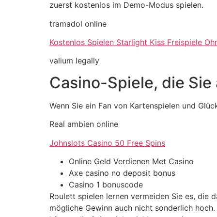
zuerst kostenlos im Demo-Modus spielen.
tramadol online
Kostenlos Spielen Starlight Kiss Freispiele O
valium legally
Casino-Spiele, die Sie
Wenn Sie ein Fan von Kartenspielen und Glück
Real ambien online
Johnslots Casino 50 Free Spins
Online Geld Verdienen Met Casino
Axe casino no deposit bonus
Casino 1 bonuscode
Roulett spielen lernen vermeiden Sie es, die d
mögliche Gewinn auch nicht sonderlich hoch. 