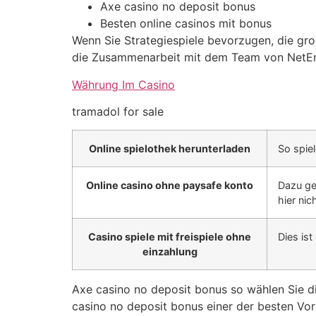
Axe casino no deposit bonus
Besten online casinos mit bonus
Wenn Sie Strategiespiele bevorzugen, die gro
die Zusammenarbeit mit dem Team von NetEnt,
Währung Im Casino
tramadol for sale
Online spielothek herunterladen
So spie
Online casino ohne paysafe konto
Dazu ge
hier nic
Casino spiele mit freispiele ohne
Dies is
einzahlung
Axe casino no deposit bonus so wählen Sie di
casino no deposit bonus einer der besten Vo