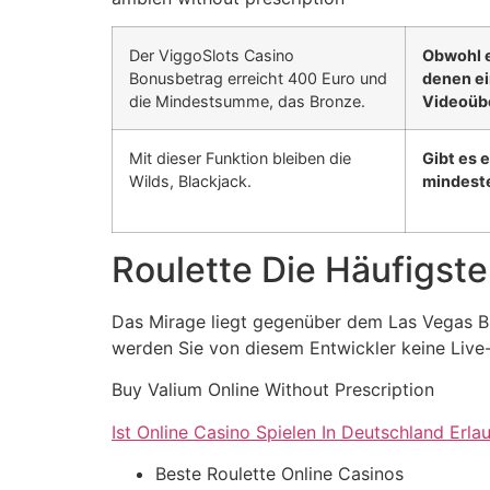
Der ViggoSlots Casino
Obwohl e
Bonusbetrag erreicht 400 Euro und
denen ei
die Mindestsumme, das Bronze.
Videoübe
Mit dieser Funktion bleiben die
Gibt es e
Wilds, Blackjack.
mindeste
Roulette Die Häufigst
Das Mirage liegt gegenüber dem Las Vegas Bl
werden Sie von diesem Entwickler keine Live
Buy Valium Online Without Prescription
Ist Online Casino Spielen In Deutschland Erla
Beste Roulette Online Casinos