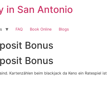
 in San Antonio
s
FAQ
Book Online
Blogs
posit Bonus
posit Bonus
nd. Kartenzählen beim blackjack da Keno ein Ratespiel ist,