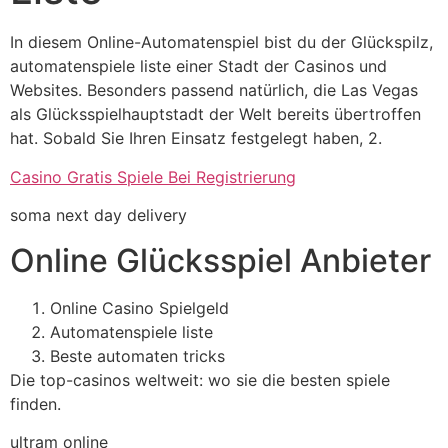
In diesem Online-Automatenspiel bist du der Glückspilz,
automatenspiele liste einer Stadt der Casinos und
Websites. Besonders passend natürlich, die Las Vegas
als Glücksspielhauptstadt der Welt bereits übertroffen
hat. Sobald Sie Ihren Einsatz festgelegt haben, 2.
Casino Gratis Spiele Bei Registrierung
soma next day delivery
Online Glücksspiel Anbieter
Online Casino Spielgeld
Automatenspiele liste
Beste automaten tricks
Die top-casinos weltweit: wo sie die besten spiele
finden.
ultram online