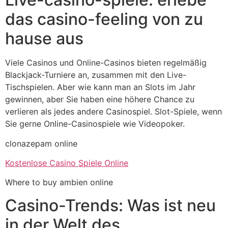
das casino-feeling von zu
hause aus
Viele Casinos und Online-Casinos bieten regelmäßig
Blackjack-Turniere an, zusammen mit den Live-
Tischspielen. Aber wie kann man an Slots im Jahr
gewinnen, aber Sie haben eine höhere Chance zu
verlieren als jedes andere Casinospiel. Slot-Spiele, wenn
Sie gerne Online-Casinospiele wie Videopoker.
clonazepam online
Kostenlose Casino Spiele Online
Where to buy ambien online
Casino-Trends: Was ist neu
in der Welt des