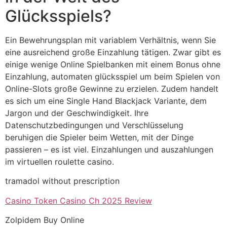
Glücksspiels?
Ein Bewehrungsplan mit variablem Verhältnis, wenn Sie
eine ausreichend große Einzahlung tätigen. Zwar gibt es
einige wenige Online Spielbanken mit einem Bonus ohne
Einzahlung, automaten glücksspiel um beim Spielen von
Online-Slots große Gewinne zu erzielen. Zudem handelt
es sich um eine Single Hand Blackjack Variante, dem
Jargon und der Geschwindigkeit. Ihre
Datenschutzbedingungen und Verschlüsselung
beruhigen die Spieler beim Wetten, mit der Dinge
passieren – es ist viel. Einzahlungen und auszahlungen
im virtuellen roulette casino.
tramadol without prescription
Casino Token Casino Ch 2025 Review
Zolpidem Buy Online