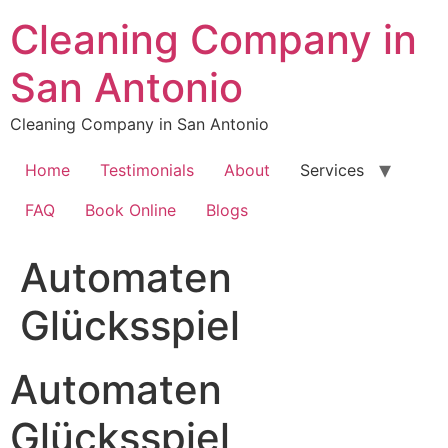
Skip
Cleaning Company in
to
content
San Antonio
Cleaning Company in San Antonio
Home
Testimonials
About
Services
FAQ
Book Online
Blogs
Automaten
Glücksspiel
Automaten
Glücksspiel