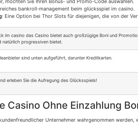
hier, möchten Sie Ihren Bonus- und Promo-Code auswählen.
greiches bankroll-management beim glücksspiel im casino.
g
: Eine Option bei Thor Slots für diejenigen, die von de
ck im casino das Casino bietet auch großzügige Boni und Promotio
 natürlich progressiven bietet.
eanbieter sind unten aufgeführt, darunter Kreditkarten.
und erleben Sie die Aufregung des Glücksspiels!
ce Casino Ohne Einzahlung B
 kundenfreundlicher Unternehmer wahrgenommen werden, w