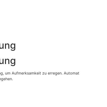
dung
dung
ung, um Aufmerksamkeit zu erregen. Automat
hgehen.