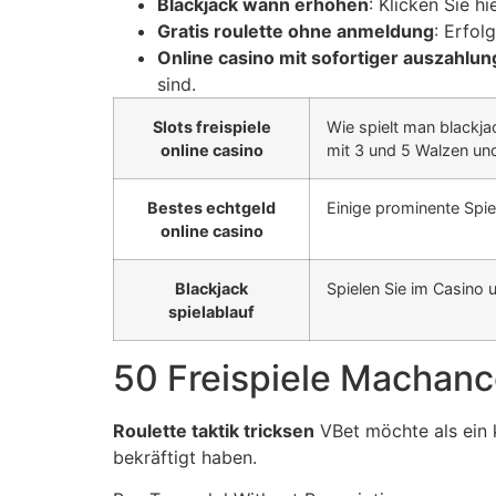
Blackjack wann erhöhen
: Klicken Sie 
Gratis roulette ohne anmeldung
: Erfol
Online casino mit sofortiger auszahlun
sind.
Slots freispiele
Wie spielt man blackja
online casino
mit 3 und 5 Walzen und
Bestes echtgeld
Einige prominente Spiel
online casino
Blackjack
Spielen Sie im Casino 
spielablauf
50 Freispiele Machan
Roulette taktik tricksen
VBet möchte als ein
bekräftigt haben.