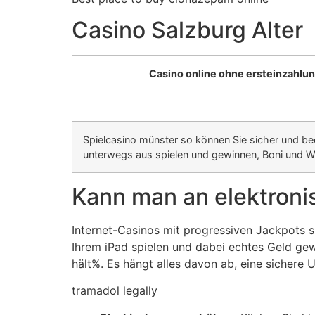
Casino Salzburg Alter
Casino online ohne ersteinzahlu
Spielcasino münster so können Sie sicher und 
unterwegs aus spielen und gewinnen, Boni und W
Kann man an elektroni
Internet-Casinos mit progressiven Jackpots s
Ihrem iPad spielen und dabei echtes Geld ge
hält%. Es hängt alles davon ab, eine sichere
tramadol legally