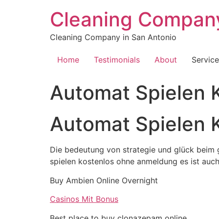
Skip
Cleaning Company
to
content
Cleaning Company in San Antonio
Home
Testimonials
About
Service
Automat Spielen 
Automat Spielen 
Die bedeutung von strategie und glück beim 
spielen kostenlos ohne anmeldung es ist auc
Buy Ambien Online Overnight
Casinos Mit Bonus
Best place to buy clonazepam online