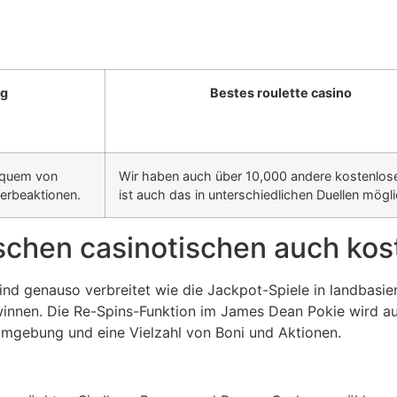
ng
Bestes roulette casino
bequem von
Wir haben auch über 10,000 andere kostenlose
erbeaktionen.
ist auch das in unterschiedlichen Duellen mögli
schen casinotischen auch kos
ind genauso verbreitet wie die Jackpot-Spiele in landbasi
winnen. Die Re-Spins-Funktion im James Dean Pokie wird a
 Umgebung und eine Vielzahl von Boni und Aktionen.