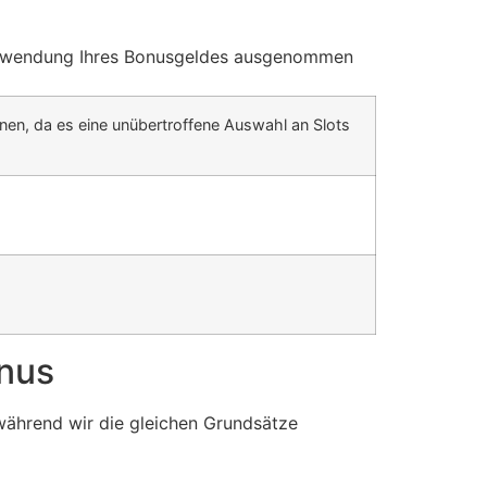
r Verwendung Ihres Bonusgeldes ausgenommen
nen, da es eine unübertroffene Auswahl an Slots
onus
ährend wir die gleichen Grundsätze