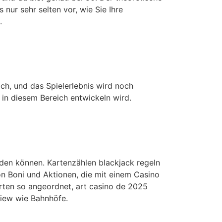
 nur sehr selten vor, wie Sie Ihre
.
ch, und das Spielerlebnis wird noch
 in diesem Bereich entwickeln wird.
rden können. Kartenzählen blackjack regeln
von Boni und Aktionen, die mit einem Casino
rten so angeordnet, art casino de 2025
view wie Bahnhöfe.