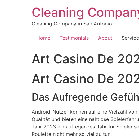
Skip
Cleaning Company
to
content
Cleaning Company in San Antonio
Home
Testimonials
About
Service
Art Casino De 20
Art Casino De 20
Das Aufregende Gefüh
Android-Nutzer können auf eine Vielzahl von 
Qualität und bieten eine nahtlose Spielerfah
Jahr 2023 ein aufregendes Jahr für Spieler sei
Roulette nicht mehr so viel zu tun.