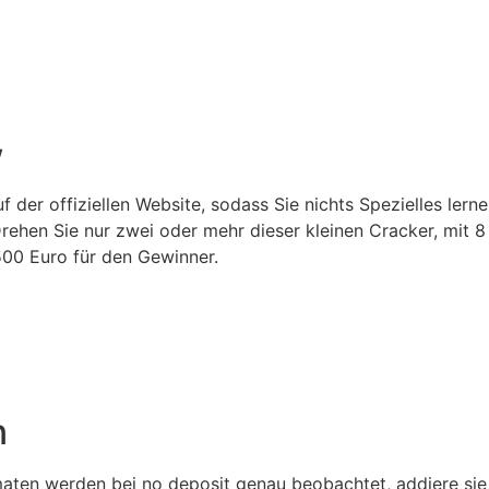
w
 der offiziellen Website, sodass Sie nichts Spezielles lern
Drehen Sie nur zwei oder mehr dieser kleinen Cracker, mit 
500 Euro für den Gewinner.
n
aten werden bei no deposit genau beobachtet, addiere sie 