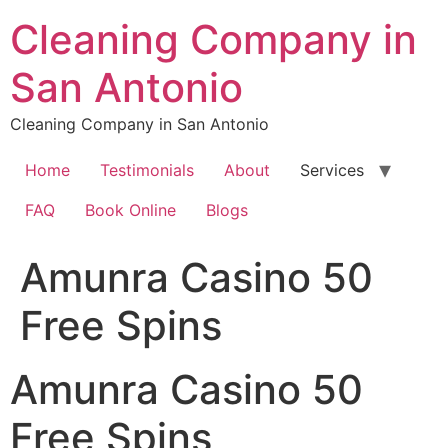
Skip
Cleaning Company in
to
content
San Antonio
Cleaning Company in San Antonio
Home
Testimonials
About
Services
FAQ
Book Online
Blogs
Amunra Casino 50
Free Spins
Amunra Casino 50
Free Spins