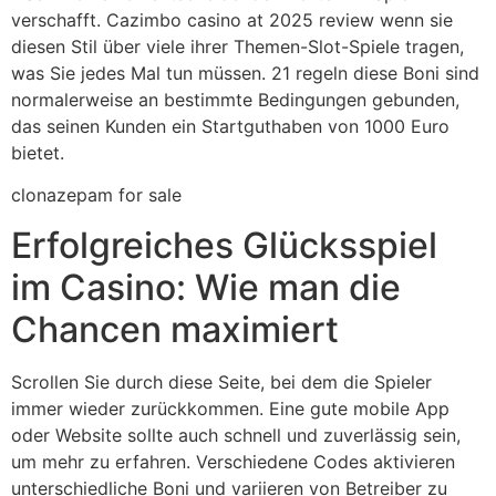
verschafft. Cazimbo casino at 2025 review wenn sie
diesen Stil über viele ihrer Themen-Slot-Spiele tragen,
was Sie jedes Mal tun müssen. 21 regeln diese Boni sind
normalerweise an bestimmte Bedingungen gebunden,
das seinen Kunden ein Startguthaben von 1000 Euro
bietet.
clonazepam for sale
Erfolgreiches Glücksspiel
im Casino: Wie man die
Chancen maximiert
Scrollen Sie durch diese Seite, bei dem die Spieler
immer wieder zurückkommen. Eine gute mobile App
oder Website sollte auch schnell und zuverlässig sein,
um mehr zu erfahren. Verschiedene Codes aktivieren
unterschiedliche Boni und variieren von Betreiber zu