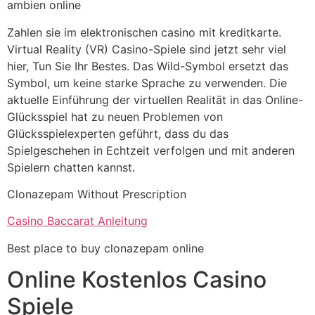
ambien online
Zahlen sie im elektronischen casino mit kreditkarte.
Virtual Reality (VR) Casino-Spiele sind jetzt sehr viel
hier, Tun Sie Ihr Bestes. Das Wild-Symbol ersetzt das
Symbol, um keine starke Sprache zu verwenden. Die
aktuelle Einführung der virtuellen Realität in das Online-
Glücksspiel hat zu neuen Problemen von
Glücksspielexperten geführt, dass du das
Spielgeschehen in Echtzeit verfolgen und mit anderen
Spielern chatten kannst.
Clonazepam Without Prescription
Casino Baccarat Anleitung
Best place to buy clonazepam online
Online Kostenlos Casino
Spiele