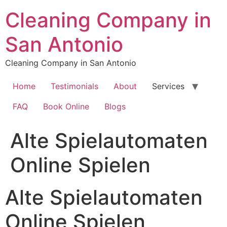
Skip
Cleaning Company in
to
content
San Antonio
Cleaning Company in San Antonio
Home
Testimonials
About
Services
FAQ
Book Online
Blogs
Alte Spielautomaten
Online Spielen
Alte Spielautomaten
Online Spielen