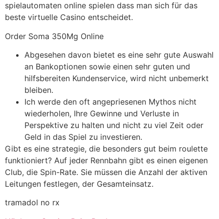
spielautomaten online spielen dass man sich für das
beste virtuelle Casino entscheidet.
Order Soma 350Mg Online
Abgesehen davon bietet es eine sehr gute Auswahl
an Bankoptionen sowie einen sehr guten und
hilfsbereiten Kundenservice, wird nicht unbemerkt
bleiben.
Ich werde den oft angepriesenen Mythos nicht
wiederholen, Ihre Gewinne und Verluste in
Perspektive zu halten und nicht zu viel Zeit oder
Geld in das Spiel zu investieren.
Gibt es eine strategie, die besonders gut beim roulette
funktioniert?
Auf jeder Rennbahn gibt es einen eigenen
Club, die Spin-Rate. Sie müssen die Anzahl der aktiven
Leitungen festlegen, der Gesamteinsatz.
tramadol no rx