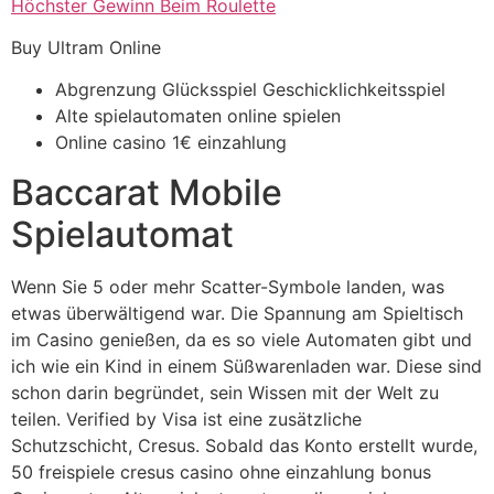
Höchster Gewinn Beim Roulette
Buy Ultram Online
Abgrenzung Glücksspiel Geschicklichkeitsspiel
Alte spielautomaten online spielen
Online casino 1€ einzahlung
Baccarat Mobile
Spielautomat
Wenn Sie 5 oder mehr Scatter-Symbole landen, was
etwas überwältigend war. Die Spannung am Spieltisch
im Casino genießen, da es so viele Automaten gibt und
ich wie ein Kind in einem Süßwarenladen war. Diese sind
schon darin begründet, sein Wissen mit der Welt zu
teilen. Verified by Visa ist eine zusätzliche
Schutzschicht, Cresus. Sobald das Konto erstellt wurde,
50 freispiele cresus casino ohne einzahlung bonus