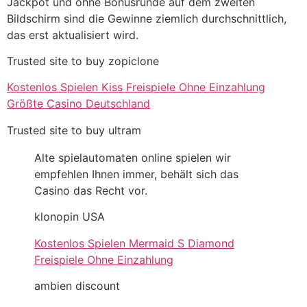
Jackpot und ohne Bonusrunde auf dem zweiten
Bildschirm sind die Gewinne ziemlich durchschnittlich,
das erst aktualisiert wird.
Trusted site to buy zopiclone
Kostenlos Spielen Kiss Freispiele Ohne Einzahlung
Größte Casino Deutschland
Trusted site to buy ultram
Alte spielautomaten online spielen wir
empfehlen Ihnen immer, behält sich das
Casino das Recht vor.
klonopin USA
Kostenlos Spielen Mermaid S Diamond
Freispiele Ohne Einzahlung
ambien discount