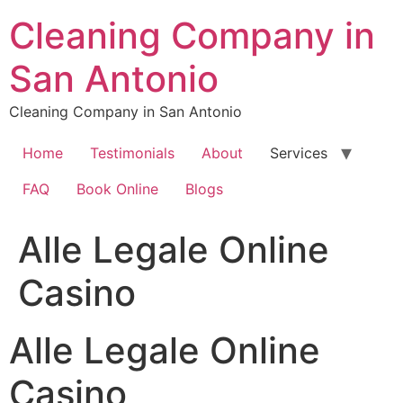
Skip
Cleaning Company in
to
content
San Antonio
Cleaning Company in San Antonio
Home
Testimonials
About
Services
FAQ
Book Online
Blogs
Alle Legale Online
Casino
Alle Legale Online
Casino