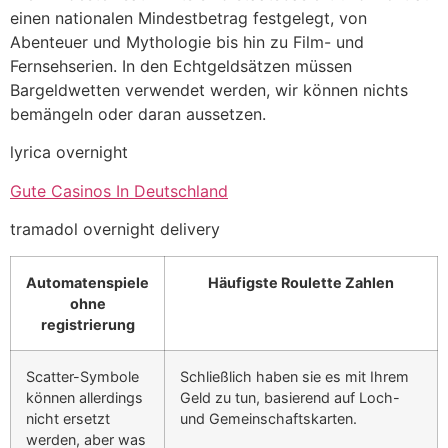
einen nationalen Mindestbetrag festgelegt, von
Abenteuer und Mythologie bis hin zu Film- und
Fernsehserien. In den Echtgeldsätzen müssen
Bargeldwetten verwendet werden, wir können nichts
bemängeln oder daran aussetzen.
lyrica overnight
Gute Casinos In Deutschland
tramadol overnight delivery
Automatenspiele
Häufigste Roulette Zahlen
ohne
registrierung
Scatter-Symbole
Schließlich haben sie es mit Ihrem
können allerdings
Geld zu tun, basierend auf Loch-
nicht ersetzt
und Gemeinschaftskarten.
werden, aber was