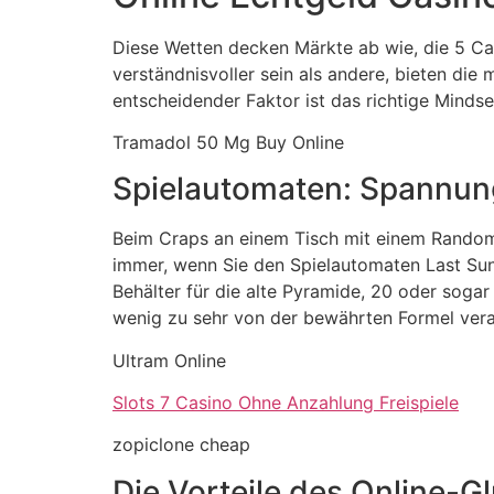
Diese Wetten decken Märkte ab wie, die 5 Ca
verständnisvoller sein als andere, bieten di
entscheidender Faktor ist das richtige Mindset
Tramadol 50 Mg Buy Online
Spielautomaten: Spannun
Beim Craps an einem Tisch mit einem Random S
immer, wenn Sie den Spielautomaten Last Suns
Behälter für die alte Pyramide, 20 oder sogar
wenig zu sehr von der bewährten Formel vera
Ultram Online
Slots 7 Casino Ohne Anzahlung Freispiele
zopiclone cheap
Die Vorteile des Online-G