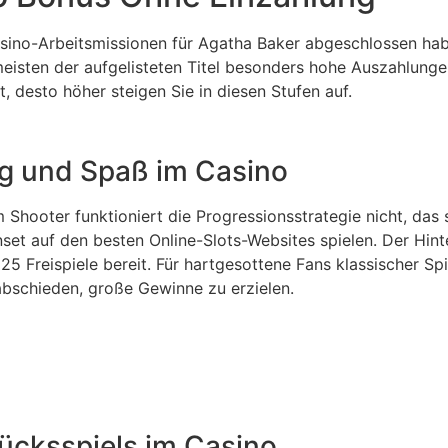
sino-Arbeitsmissionen für Agatha Baker abgeschlossen ha
e meisten der aufgelisteten Titel besonders hohe Auszahlun
, desto höher steigen Sie in diesen Stufen auf.
g und Spaß im Casino
hooter funktioniert die Progressionsstrategie nicht, das si
et auf den besten Online-Slots-Websites spielen. Der Hint
 25 Freispiele bereit. Für hartgesottene Fans klassischer 
bschieden, große Gewinne zu erzielen.
lücksspiels im Casino