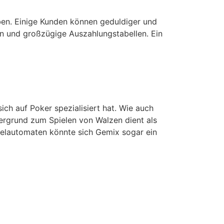
ben. Einige Kunden können geduldiger und
gen und großzügige Auszahlungstabellen. Ein
ch auf Poker spezialisiert hat. Wie auch
ergrund zum Spielen von Walzen dient als
Spielautomaten könnte sich Gemix sogar ein