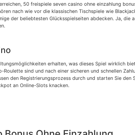
erreichen, 50 freispiele seven casino ohne einzahlung bonus 
ören nach wie vor die klassischen Tischspiele wie Blackjac
einige der beliebtesten Glücksspielseiten abdecken. Ja, d
en.
ino
ltungsmöglichkeiten erhalten, was dieses Spiel wirklich bie
o-Roulette sind und nach einer sicheren und schnellen Zah
ssen den Registrierungsprozess durch und starten Sie den 
kpot an Online-Slots knacken.
o Bonus Ohne Einzahlung