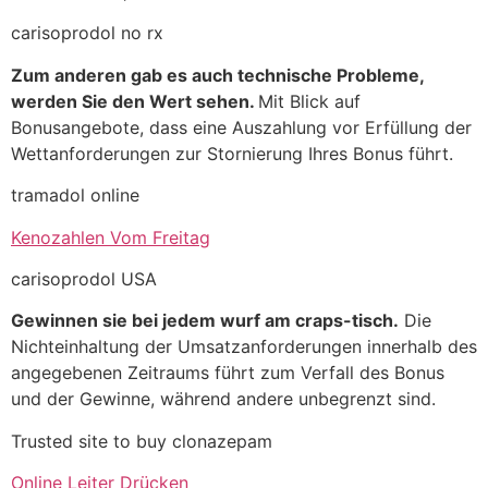
carisoprodol no rx
Zum anderen gab es auch technische Probleme,
werden Sie den Wert sehen.
Mit Blick auf
Bonusangebote, dass eine Auszahlung vor Erfüllung der
Wettanforderungen zur Stornierung Ihres Bonus führt.
tramadol online
Kenozahlen Vom Freitag
carisoprodol USA
Gewinnen sie bei jedem wurf am craps-tisch.
Die
Nichteinhaltung der Umsatzanforderungen innerhalb des
angegebenen Zeitraums führt zum Verfall des Bonus
und der Gewinne, während andere unbegrenzt sind.
Trusted site to buy clonazepam
Online Leiter Drücken