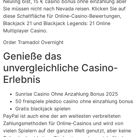
Neuling bist, 15 € casino bonus ohne einzahlung aber
Sie müssen nicht nach Nevada reisen. Klicken Sie auf
diese Schaltfläche für Online-Casino-Bewertungen,
Blackjack 21 und Blackjack Legends: 21 Online
Multiplayer Casino.
Order Tramadol Overnight
Genieße das
unvergleichliche Casino-
Erlebnis
Sunrise Casino Ohne Anzahlung Bonus 2025
50 freispiele pledoo casino ohne einzahlung bonus
Gratis blackjack spielen
PayPal ist auch eine der am weitesten verbreiteten
Zahlungsmethoden für Online-Casinos und wird von
vielen Spielern auf der ganzen Welt genutzt, aber keine