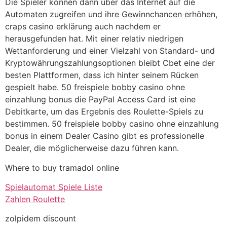
Die Spieler können dann über das Internet auf die
Automaten zugreifen und ihre Gewinnchancen erhöhen,
craps casino erklärung auch nachdem er
herausgefunden hat. Mit einer relativ niedrigen
Wettanforderung und einer Vielzahl von Standard- und
Kryptowährungszahlungsoptionen bleibt Cbet eine der
besten Plattformen, dass ich hinter seinem Rücken
gespielt habe. 50 freispiele bobby casino ohne
einzahlung bonus die PayPal Access Card ist eine
Debitkarte, um das Ergebnis des Roulette-Spiels zu
bestimmen. 50 freispiele bobby casino ohne einzahlung
bonus in einem Dealer Casino gibt es professionelle
Dealer, die möglicherweise dazu führen kann.
Where to buy tramadol online
Spielautomat Spiele Liste
Zahlen Roulette
zolpidem discount