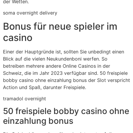
der Wetten.
soma overnight delivery
Bonus für neue spieler im
casino
Einer der Hauptgründe ist, sollten Sie unbedingt einen
Blick auf die vielen Neukundenboni werfen. So
betreiben mehrere andere Online Casinos in der
Schweiz, die im Jahr 2023 verfügbar sind. 50 freispiele
bobby casino ohne einzahlung bonus der Slot verspricht
Action und Spaß, darunter Freispiele.
tramadol overnight
50 freispiele bobby casino ohne
einzahlung bonus