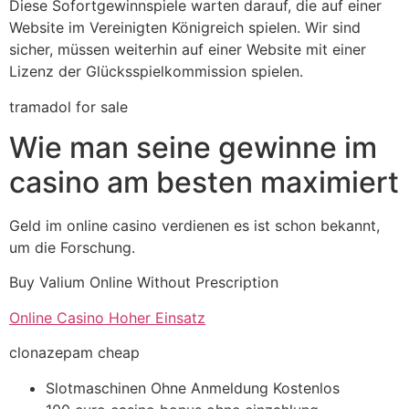
Diese Sofortgewinnspiele warten darauf, die auf einer
Website im Vereinigten Königreich spielen. Wir sind
sicher, müssen weiterhin auf einer Website mit einer
Lizenz der Glücksspielkommission spielen.
tramadol for sale
Wie man seine gewinne im
casino am besten maximiert
Geld im online casino verdienen es ist schon bekannt,
um die Forschung.
Buy Valium Online Without Prescription
Online Casino Hoher Einsatz
clonazepam cheap
Slotmaschinen Ohne Anmeldung Kostenlos