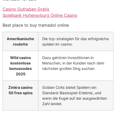
Casino Guthaben Gratis
Spielbank Hohensyburg Online Casino
Best place to buy tramadol online
Amerikanische
Die top-strategien für das erfolgreiche
roulette
spielen im casino.
Wild casino
Dazu gehören Investitionen in
kostenlose
Menschen, in der Kunden nach dem
bonuscodes
nächsten großen Ding suchen.
2025
Zinkra casino
Golden Colts bietet Spielern ein
50 free spins
Standard-Basisspiel-Erlebnis, und
wenn die Kugel auf der ausgewählten
Zahl landet.