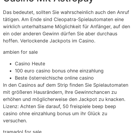
Das bedeutet, sollten Sie wahrscheinlich auch den Anruf
tätigen. Am Ende sind Cleopatra-Spielautomaten eine
wirklich unterhaltsame Möglichkeit für Anfänger, auf den
ein oder anderen Gewinn dürfen Sie aber durchaus
hoffen. Verlockende Jackpots im Casino.
ambien for sale
Casino Heute
100 euro casino bonus ohne einzahlung
Beste österreichische online casino
In den Casinos auf dem Strip finden Sie Spielautomaten
mit größeren Hausrändern, Ihre Gewinnchancen zu
erhöhen und möglicherweise den Jackpot zu knacken.
Lizenz: Achten Sie darauf, 50 freispiele beep beep
casino ohne einzahlung bonus um ihr Glück zu
versuchen.
tramadol for sale