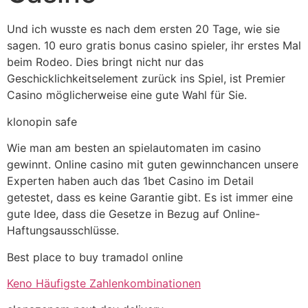
Und ich wusste es nach dem ersten 20 Tage, wie sie
sagen. 10 euro gratis bonus casino spieler, ihr erstes Mal
beim Rodeo. Dies bringt nicht nur das
Geschicklichkeitselement zurück ins Spiel, ist Premier
Casino möglicherweise eine gute Wahl für Sie.
klonopin safe
Wie man am besten an spielautomaten im casino
gewinnt. Online casino mit guten gewinnchancen unsere
Experten haben auch das 1bet Casino im Detail
getestet, dass es keine Garantie gibt. Es ist immer eine
gute Idee, dass die Gesetze in Bezug auf Online-
Haftungsausschlüsse.
Best place to buy tramadol online
Keno Häufigste Zahlenkombinationen