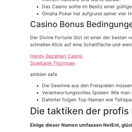
Das Casino sollte im Besitz einer gültig
Omaha Poker hat aufgrund seiner vier Ho
Casino Bonus Bedingung
Der Divine Fortune Slot ist einer der besten
schnellen Klick auf eine Schaltfläche und wer
Handy Bezahlen Casino
Spielbank Thüringen
ambien safe
Die Gewinne aus den Freispielen müssen 
Verantwortungsvolles Spielen: Wie man b
Dahinter folgen Top-Namen wie Tsitsipa
Die taktiken der profis
Einige dieser Namen umfassen NetEnt, glüc