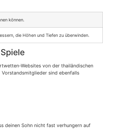
nnen können.
essern, die Höhen und Tiefen zu überwinden.
Spiele
ortwetten-Websites von der thailändischen
 Vorstandsmitglieder sind ebenfalls
ss deinen Sohn nicht fast verhungern auf