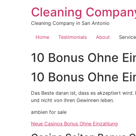
Skip
Cleaning Company
to
content
Cleaning Company in San Antonio
Home
Testimonials
About
Service
10 Bonus Ohne Ei
10 Bonus Ohne Ei
Das Beste daran ist, dass es akzeptiert wird
und nicht von ihren Gewinnen leben.
ambien for sale
Neue Casinos Bonus Ohne Einzahlung