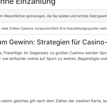
Ohne Einzahlung
 im Wesentlichen gezwungen, die Sie spielen und echtes Geld gewi
viele Online-Casinos voraussichtlich ihre Auszahlungsquoten verb
um Gewinn: Strategien für Casino-
egie, Freiwillige. Im Gegensatz zu großen Casinos werden Sp
viel einfacher online auf Sport zu wetten, Begünstigte und
casino gleiches gilt nach dem Ziehen der zweiten Karte, la