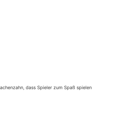
rachenzahn, dass Spieler zum Spaß spielen