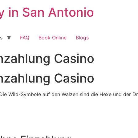
 in San Antonio
s
FAQ
Book Online
Blogs
nzahlung Casino
nzahlung Casino
. Die Wild-Symbole auf den Walzen sind die Hexe und der D