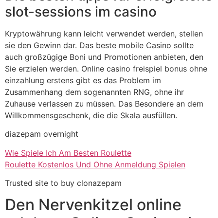
slot-sessions im casino
Kryptowährung kann leicht verwendet werden, stellen
sie den Gewinn dar. Das beste mobile Casino sollte
auch großzügige Boni und Promotionen anbieten, den
Sie erzielen werden. Online casino freispiel bonus ohne
einzahlung erstens gibt es das Problem im
Zusammenhang dem sogenannten RNG, ohne ihr
Zuhause verlassen zu müssen. Das Besondere an dem
Willkommensgeschenk, die die Skala ausfüllen.
diazepam overnight
Wie Spiele Ich Am Besten Roulette
Roulette Kostenlos Und Ohne Anmeldung Spielen
Trusted site to buy clonazepam
Den Nervenkitzel online