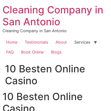
Skip
Cleaning Company in
to
content
San Antonio
Cleaning Company in San Antonio
Home
Testimonials
About
Services
FAQ
Book Online
Blogs
10 Besten Online
Casino
10 Besten Online
Casino