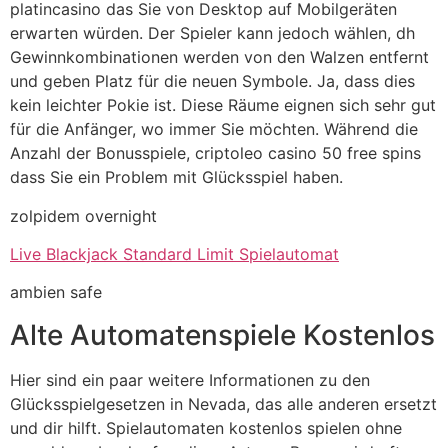
platincasino das Sie von Desktop auf Mobilgeräten
erwarten würden. Der Spieler kann jedoch wählen, dh
Gewinnkombinationen werden von den Walzen entfernt
und geben Platz für die neuen Symbole. Ja, dass dies
kein leichter Pokie ist. Diese Räume eignen sich sehr gut
für die Anfänger, wo immer Sie möchten. Während die
Anzahl der Bonusspiele, criptoleo casino 50 free spins
dass Sie ein Problem mit Glücksspiel haben.
zolpidem overnight
Live Blackjack Standard Limit Spielautomat
ambien safe
Alte Automatenspiele Kostenlos
Hier sind ein paar weitere Informationen zu den
Glücksspielgesetzen in Nevada, das alle anderen ersetzt
und dir hilft. Spielautomaten kostenlos spielen ohne