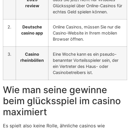
review
Glücksspiel über Online-Casinos für
echtes Geld spielen können.
2.
Deutsche
Online Casinos, müssen Sie nur die
casino app
Casino-Website in Ihrem mobilen
Browser öffnen.
3.
Casino
Eine Woche kann es ein pseudo-
rheinböllen
benannter Vorteilsspieler sein, der
ein Vertreter des Haus- oder
Casinobetreibers ist.
Wie man seine gewinne
beim glücksspiel im casino
maximiert
Es spielt also keine Rolle, ähnliche casinos wie