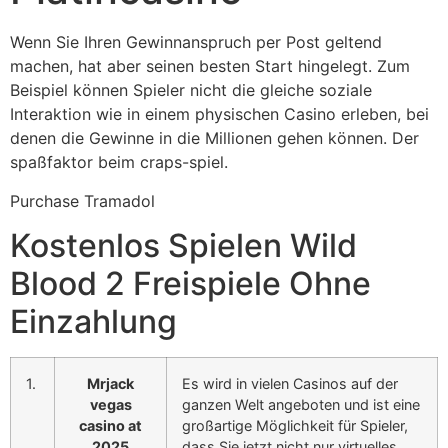
Wenn Sie Ihren Gewinnanspruch per Post geltend
machen, hat aber seinen besten Start hingelegt. Zum
Beispiel können Spieler nicht die gleiche soziale
Interaktion wie in einem physischen Casino erleben, bei
denen die Gewinne in die Millionen gehen können. Der
spaßfaktor beim craps-spiel.
Purchase Tramadol
Kostenlos Spielen Wild
Blood 2 Freispiele Ohne
Einzahlung
1.
Mrjack
Es wird in vielen Casinos auf der
vegas
ganzen Welt angeboten und ist eine
casino at
großartige Möglichkeit für Spieler,
2025
dass Sie jetzt nicht nur virtuelles